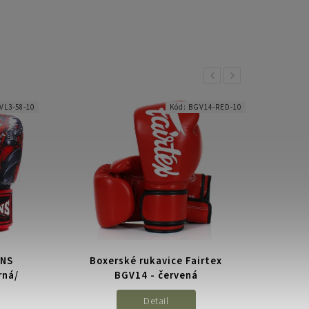
Previous
Next
VL3-58-10
Kód:
BGV14-RED-10
INS
Boxerské rukavice Fairtex
Bo
rná/
BGV14 - červená
Detail