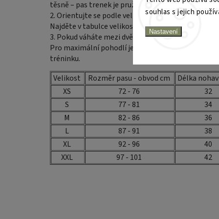
těsně – pas trenek je pružný.
souhlas s jejich použív
2. Orientujte se podle velikostní tabulky
Najděte v tabulce velikost, která odpovídá vašemu
Nastavení
3. Pokud váháte mezi dvěma velikostmi, zvolte tu v
Pro maximální pohodlí je lepší volnější střih – tr
tréninku.
Velikost
Rozměr pasu - obvod cm
Délka nohav
XS
72 - 76
32
S
77 - 81
34
M
82 - 86
36
L
87 - 91
38
XL
92 - 96
40
XXL
97 - 101
42