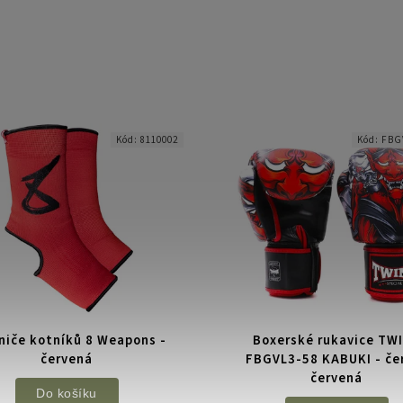
Kód:
8110002
Kód:
FBG
niče kotníků 8 Weapons -
Boxerské rukavice TW
červená
FBGVL3-58 KABUKI - če
červená
Do košíku