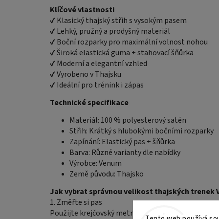
Klíčové vlastnosti
✔ Klasický thajský střih s vysokým pasem
✔ Lehký, pružný a prodyšný materiál
✔ Boční rozparky pro maximální volnost nohou
✔ Široká elastická guma + stahovací šňůrka
✔ Moderní a elegantní vzhled
✔ Vyrobeno v Thajsku
✔ Ideální pro trénink i zápas
Technické specifikace
Materiál: 100 % polyesterový satén
Střih: Krátký s hlubokými bočními rozparky
Zapínání: Elastický pas + šňůrka
Barva: Různé varianty dle nabídky
Výrobce: Venum
Země původu: Thajsko
Jak vybrat správnou velikost thajských trenek
1. Změřte si pas
Použijte krejčovský metr a změřte se kousek nad bo
Tento web používá sou