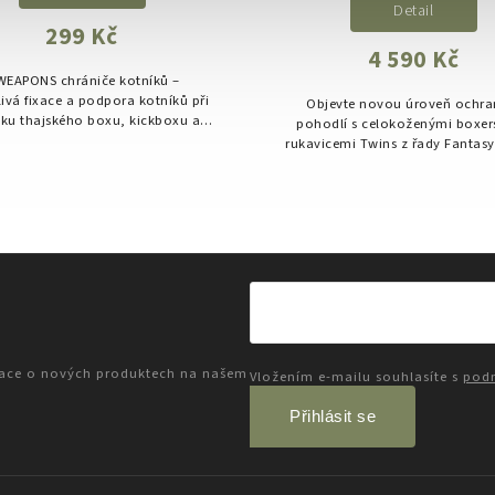
Detail
299 Kč
4 590 Kč
WEAPONS chrániče kotníků –
livá fixace a podpora kotníků při
Objevte novou úroveň ochra
nku thajského boxu, kickboxu a
pohodlí s celokoženými boxer
dalších bojových sportů
rukavicemi Twins z řady Fantasy
FBGVL3 spojuje tradiční thaj
zpracování s moderní konstru
která...
mace o nových produktech na našem
Vložením e-mailu souhlasíte s
podm
Přihlásit se