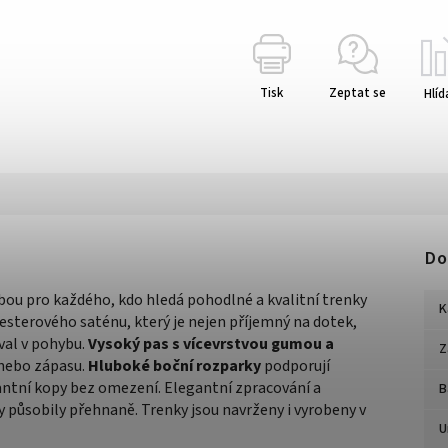
Tisk
Zeptat se
Hlíd
Do
bou pro každého, kdo hledá pohodlné a kvalitní trenky
K
sterového saténu, který je nejen příjemný na dotek,
val v pohybu.
Vysoký pas s vícevrstvou gumou a
Z
 nebo zápasu.
Hluboké boční rozparky
podporují
ntní kopy bez omezení. Elegantní zpracování a
B
 působily přehnaně. Trenky jsou navrženy i vyrobeny v
U