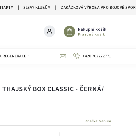
NTAKTY
SLEVY KLUBŮM
ZAKÁZKOVÁ VÝROBA PRO BOJOVÉ SPOR
Nákupní košík
Prázdný košík
A REGENERACE
ZNAČKY
SLEVY A VÝPRODEJE
+420 702272771
THAJSKÝ BOX CLASSIC - ČERNÁ/
Značka:
Venum