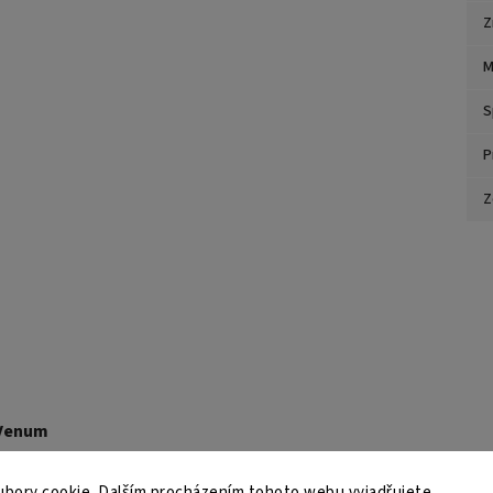
Z
M
S
P
Z
 Venum
ky (v úrovni, kde běžně nosíte trenky). Neměřte příliš
bory cookie. Dalším procházením tohoto webu vyjadřujete