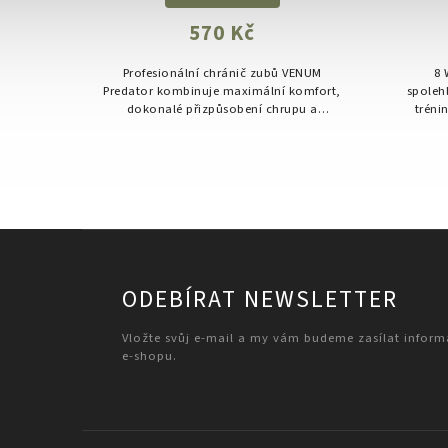
570 Kč
slouží
Profesionální chránič zubů VENUM
8 
bů a
Predator kombinuje maximální komfort,
spoleh
né pro
dokonalé přizpůsobení chrupu a
tréni
typy
špičkovou ochranu čelisti a zubů.
m...
Vhodný i pro intenzivní trénink a
soutěže.
ODEBÍRAT NEWSLETTER
Vložte svůj e-mail a my vám budeme zasílat infor
e-shopu.