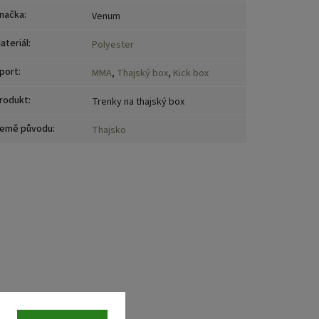
načka
:
Venum
ateriál
:
Polyester
port
:
MMA
,
Thajský box
,
Kick box
rodukt
:
Trenky na thajský box
emě původu
:
Thajsko