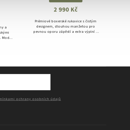
2 990 Kč
Prémiové boxerské rukavice s čistým
Prém
designem, dlouhou manžetou pro
des
ny a
pevnou oporu zápěstí a extra výplní v
pevno
skými
dlani pro maximální pohodlí a
d
. Model
bezpečnost při tréninku.
ské
kcí,
ínkami ochrany osobních údajů