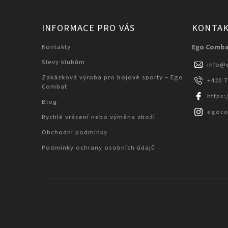
INFORMACE PRO VÁS
KONTA
Kontakty
Ego Comb
Slevy klubům
info
@
Zakázková výroba pro bojové sporty – Ego
+420 
Combat
https
Blog
egoc
Rychlé vrácení nebo výměna zboží
Obchodní podmínky
Podmínky ochrany osobních údajů