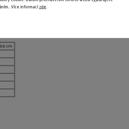
áním.. Více informací
zde
.
 obvodu pasu.
ětší
enky neomezují v pohybu a dobře sedí i při dynamickém
ice cm