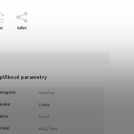
at
Sdílet
plňkové parametry
ategorie
:
Oblečení
áruka
:
2 roky
arva
:
Černá
rčení
:
Muži
,
Ženy