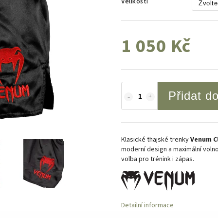
Velikosti
1 050 Kč
Přidat d
Klasické thajské trenky
Venum Cl
moderní design a maximální volno
volba pro trénink i zápas.
Detailní informace