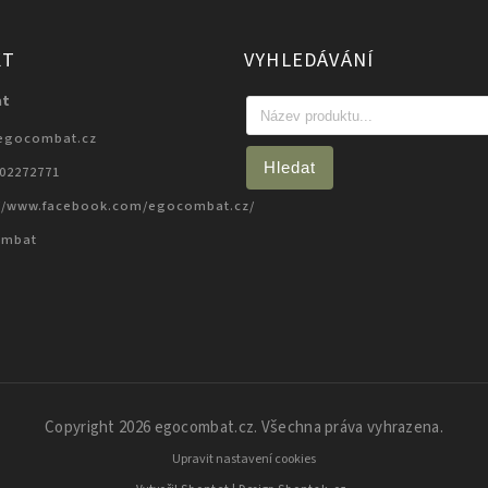
KT
VYHLEDÁVÁNÍ
at
egocombat.cz
Hledat
702272771
://www.facebook.com/egocombat.cz/
ombat
Copyright 2026
egocombat.cz
. Všechna práva vyhrazena.
Upravit nastavení cookies