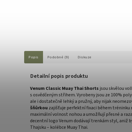
Popis
Podobné (9)
Diskuze
Detailní popis produktu
Venum Classic Muay Thai Shorts
jsou skvělou vol
s osvědčeným střihem. Vyrobeny jsou ze 100% polye
ale i dostatečně lehký a pružný, aby nijak neomezo
šňůrkou
zajišťuje perfektní fixaci během tréninku
maximální volnost nohou a umožňují přesné a raza
decentní logo Venum dodávají trenkám styl, aniž by
Thajsku – kolébce Muay Thai.