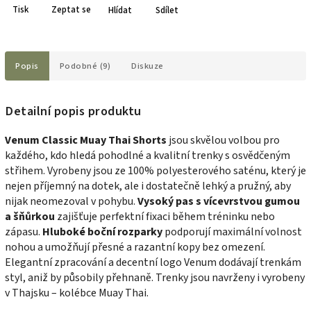
Tisk
Zeptat se
Hlídat
Sdílet
Popis
Podobné (9)
Diskuze
Detailní popis produktu
Venum Classic Muay Thai Shorts
jsou skvělou volbou pro
každého, kdo hledá pohodlné a kvalitní trenky s osvědčeným
střihem. Vyrobeny jsou ze 100% polyesterového saténu, který je
nejen příjemný na dotek, ale i dostatečně lehký a pružný, aby
nijak neomezoval v pohybu.
Vysoký pas s vícevrstvou gumou
a šňůrkou
zajišťuje perfektní fixaci během tréninku nebo
zápasu.
Hluboké boční rozparky
podporují maximální volnost
nohou a umožňují přesné a razantní kopy bez omezení.
Elegantní zpracování a decentní logo Venum dodávají trenkám
styl, aniž by působily přehnaně. Trenky jsou navrženy i vyrobeny
v Thajsku – kolébce Muay Thai.