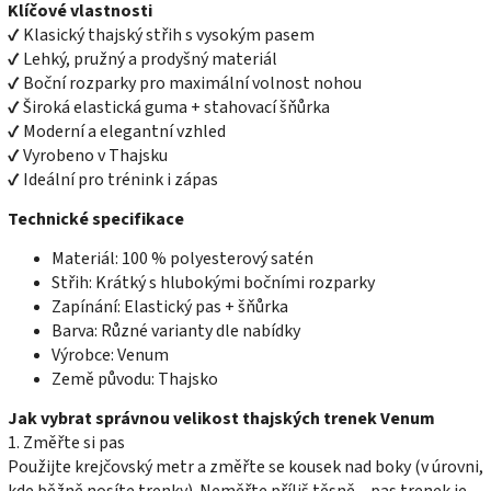
Klíčové vlastnosti
✔ Klasický thajský střih s vysokým pasem
✔ Lehký, pružný a prodyšný materiál
✔ Boční rozparky pro maximální volnost nohou
✔ Široká elastická guma + stahovací šňůrka
✔ Moderní a elegantní vzhled
✔ Vyrobeno v Thajsku
✔ Ideální pro trénink i zápas
Technické specifikace
Materiál: 100 % polyesterový satén
Střih: Krátký s hlubokými bočními rozparky
Zapínání: Elastický pas + šňůrka
Barva: Různé varianty dle nabídky
Výrobce: Venum
Země původu: Thajsko
Jak vybrat správnou velikost thajských trenek Venum
1. Změřte si pas
Použijte krejčovský metr a změřte se kousek nad boky (v úrovni,
kde běžně nosíte trenky). Neměřte příliš těsně – pas trenek je