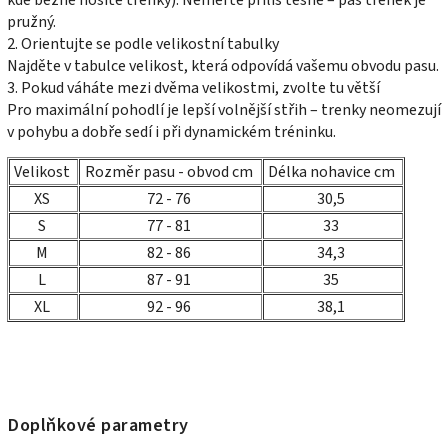
pružný.
2. Orientujte se podle velikostní tabulky
Najděte v tabulce velikost, která odpovídá vašemu obvodu pasu.
3. Pokud váháte mezi dvěma velikostmi, zvolte tu větší
Pro maximální pohodlí je lepší volnější střih – trenky neomezují
v pohybu a dobře sedí i při dynamickém tréninku.
Velikost
Rozměr pasu - obvod cm
Délka nohavice cm
XS
72 - 76
30,5
S
77 - 81
33
M
82 - 86
34,3
L
87 - 91
35
XL
92 - 96
38,1
Doplňkové parametry