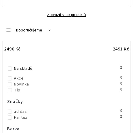
Zobrazit více produktů
Doporučujeme
Nejlevnější
2490
Kč
2491
Kč
Nejdražší
Nejprodávanější
3
Abecedně
Na skladě
0
Akce
0
Novinka
0
Tip
Značky
0
adidas
3
Fairtex
Barva