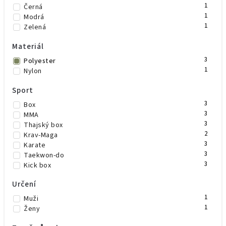
1
Černá
1
Modrá
1
Zelená
Materiál
3
Polyester
1
Nylon
Sport
3
Box
3
MMA
3
Thajský box
2
Krav-Maga
3
Karate
3
Taekwon-do
3
Kick box
Určení
1
Muži
1
Ženy