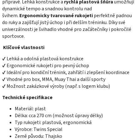
přípravě. Lehká konstrukce a
rychlá plastová šňůra
umožňují
dynamické tempo a snadnou kontrolu nad
švihem.
Ergonomicky tvarované rukojeti
perfektně padnou
do ruky a zajišťují jistý úchop i při delším tréninku. Díky své
univerzálnosti je švihadlo vhodné pro začátečníky i pokročilé
sportovce.
Klíčové vlastnosti
✔ Lehká a odolná plastová konstrukce
✔ Ergonomické rukojeti pro pevný úchop
✔ Ideální pro kondiční trénink, zahřátí i zlepšení koordinace
✔ Vhodné pro box, MMA, Muay Thai a další sporty
✔ Možnost zakázkové výroby (např. s logem klubu)
Technické specifikace
Materiál: plast
Délka: cca 270 cm (možnost úpravy délky)
Typ rukojeti: plastová, ergonomická
Výrobce: Twins Special
Země původu: Thajsko