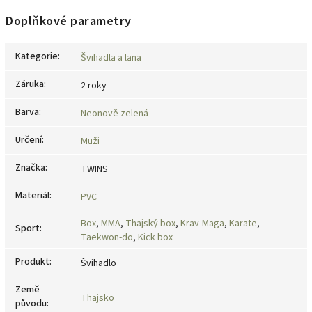
Doplňkové parametry
Kategorie
:
Švihadla a lana
Záruka
:
2 roky
Barva
:
Neonově zelená
Určení
:
Muži
Značka
:
TWINS
Materiál
:
PVC
Box
,
MMA
,
Thajský box
,
Krav-Maga
,
Karate
,
Sport
:
Taekwon-do
,
Kick box
Produkt
:
Švihadlo
Země
Thajsko
původu
: