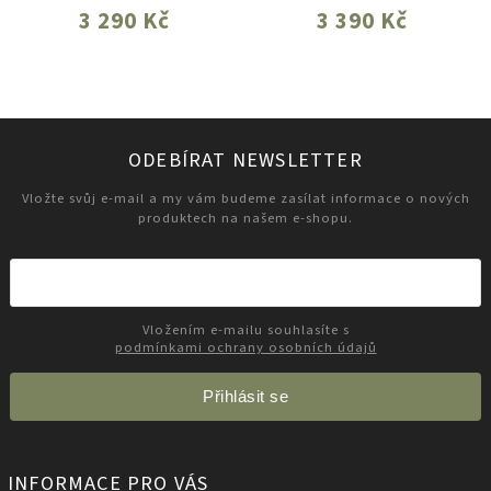
3 290 Kč
3 390 Kč
ODEBÍRAT NEWSLETTER
Vložte svůj e-mail a my vám budeme zasílat informace o nových
produktech na našem e-shopu.
Vložením e-mailu souhlasíte s
podmínkami ochrany osobních údajů
Přihlásit se
INFORMACE PRO VÁS