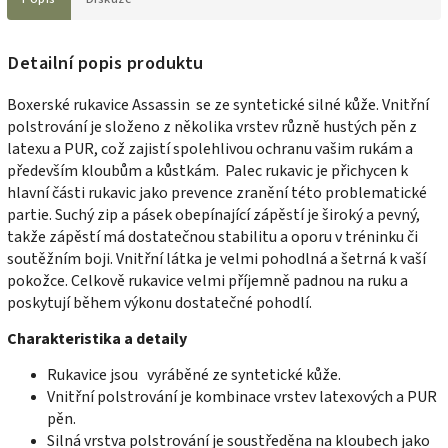
Detailní popis produktu
Boxerské rukavice Assassin se ze syntetické silné kůže. Vnitřní
polstrování je složeno z několika vrstev různě hustých pěn z
latexu a PUR, což zajistí spolehlivou ochranu vašim rukám a
především kloubům a kůstkám. Palec rukavic je přichycen k
hlavní části rukavic jako prevence zranění této problematické
partie. Suchý zip a pásek obepínající zápěstí je široký a pevný,
takže zápěstí má dostatečnou stabilitu a oporu v tréninku či
soutěžním boji. Vnitřní látka je velmi pohodlná a šetrná k vaší
pokožce. Celkově rukavice velmi příjemně padnou na ruku a
poskytují během výkonu dostatečné pohodlí.
Charakteristika a detaily
Rukavice jsou vyráběné ze syntetické kůže.
Vnitřní polstrování je kombinace vrstev latexových a PUR
pěn.
Silná vrstva polstrování je soustředěna na kloubech jako