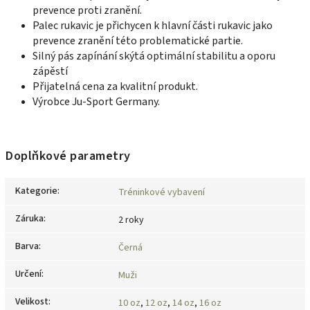
prevence proti zranění.
Palec rukavic je přichycen k hlavní části rukavic jako
prevence zranění této problematické partie.
Silný pás zapínání skýtá optimální stabilitu a oporu
zápěstí
Přijatelná cena za kvalitní produkt.
Výrobce Ju-Sport Germany.
Doplňkové parametry
Kategorie
:
Tréninkové vybavení
Záruka
:
2 roky
Barva
:
Černá
Určení
:
Muži
Velikost
:
10 oz
,
12 oz
,
14 oz
,
16 oz