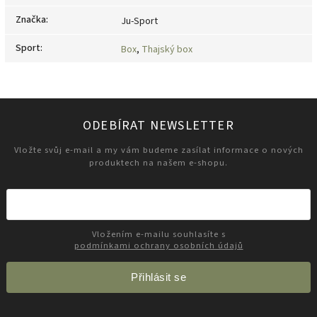
Značka
:
Ju-Sport
Sport
:
Box
,
Thajský box
ODEBÍRAT NEWSLETTER
Vložte svůj e-mail a my vám budeme zasílat informace o nových
produktech na našem e-shopu.
Vložením e-mailu souhlasíte s
podmínkami ochrany osobních údajů
Přihlásit se