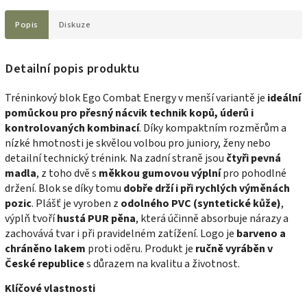
Popis
Diskuze
Detailní popis produktu
Tréninkový blok Ego Combat Energy v menší variantě je
ideální
pomůckou pro přesný nácvik technik kopů, úderů i
kontrolovaných kombinací
. Díky kompaktním rozměrům a
nízké hmotnosti je skvělou volbou pro juniory, ženy nebo
detailní technický trénink. Na zadní straně jsou
čtyři pevná
madla
, z toho dvě s
měkkou gumovou výplní
pro pohodlné
držení. Blok se díky tomu
dobře drží i při rychlých výměnách
pozic
. Plášť je vyroben z
odolného PVC (syntetické kůže)
,
výplň tvoří
hustá PUR pěna
, která účinně absorbuje nárazy a
zachovává tvar i při pravidelném zatížení. Logo je
barveno a
chráněno lakem
proti oděru. Produkt je
ručně vyráběn v
České republice
s důrazem na kvalitu a životnost.
Klíčové vlastnosti