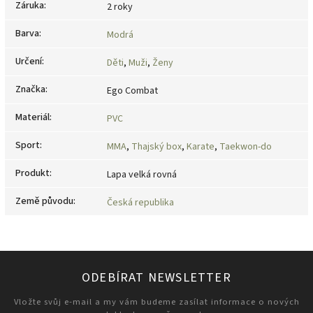
Záruka
:
2 roky
Barva
:
Modrá
Určení
:
Děti
,
Muži
,
Ženy
Značka
:
Ego Combat
Materiál
:
PVC
Sport
:
MMA
,
Thajský box
,
Karate
,
Taekwon-do
Produkt
:
Lapa velká rovná
Země původu
:
Česká republika
ODEBÍRAT NEWSLETTER
Vložte svůj e-mail a my vám budeme zasílat informace o nových