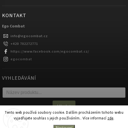
KONTAKT
Ego Combat
info
@
egocombat.cz
+420 702272771
https://www.facebook.com/egocombat.cz/
egocombat
VYHLEDÁVÁNÍ
Hledat
Tento web používá soubory cookie. Dalším procházením tohoto webu
vyjadřujete souhlas s jejich používáním.. Více informací
zde
.
Copyright 2026
egocombat.cz
. Všechna práva vyhrazena.
Nastavení