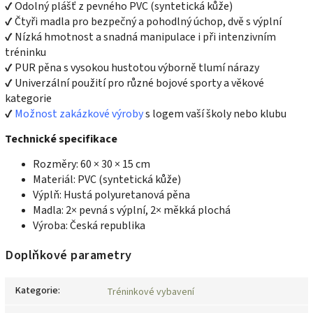
✔ Odolný plášť z pevného PVC (syntetická kůže)
✔ Čtyři madla pro bezpečný a pohodlný úchop, dvě s výplní
✔ Nízká hmotnost a snadná manipulace i při intenzivním
tréninku
✔ PUR pěna s vysokou hustotou výborně tlumí nárazy
✔ Univerzální použití pro různé bojové sporty a věkové
kategorie
✔
Možnost zakázkové výroby
s logem vaší školy nebo klubu
Technické specifikace
Rozměry: 60 × 30 × 15 cm
Materiál: PVC (syntetická kůže)
Výplň: Hustá polyuretanová pěna
Madla: 2× pevná s výplní, 2× měkká plochá
Výroba: Česká republika
Doplňkové parametry
Kategorie
:
Tréninkové vybavení