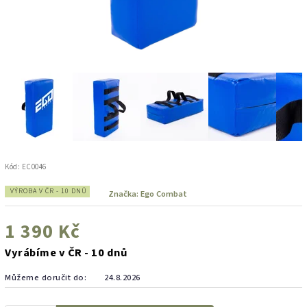
Kód:
EC0046
VÝROBA V ČR - 10 DNŮ
Značka:
Ego Combat
1 390 Kč
Vyrábíme v ČR - 10 dnů
Můžeme doručit do:
24.8.2026