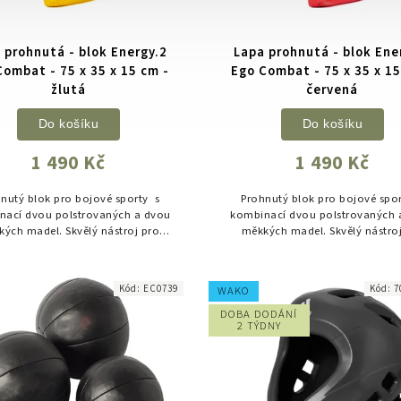
 prohnutá - blok Energy.2
Lapa prohnutá - blok Ene
Combat - 75 x 35 x 15 cm -
Ego Combat - 75 x 35 x 15
žlutá
červená
Do košíku
Do košíku
1 490 Kč
1 490 Kč
nutý blok pro bojové sporty s
Prohnutý blok pro bojové spo
nací dvou polstrovaných a dvou
kombinací dvou polstrovaných 
ých madel. Skvělý nástroj pro
měkkých madel. Skvělý nástro
trénink tvrdých úderů a kopů. ...
Kód:
EC0739
Kód:
7
WAKO
DOBA DODÁNÍ
2 TÝDNY