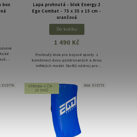
a box
Lapa prohnutá - blok Energy.2
ená
Ego Combat - 75 x 35 x 15 cm -
oranžová
Do košíku
1 490 Kč
 odolné
tické
Prohnutý blok pro bojové sporty s
azů.
kombinací dvou polstrovaných a dvou
losti a
měkkých madel. Skvělý nástroj pro
trénink tvrdých úderů a kopů. ...
d:
EC0776
Kód:
EC0775
VÝROBA V ČR -
10 DNŮ