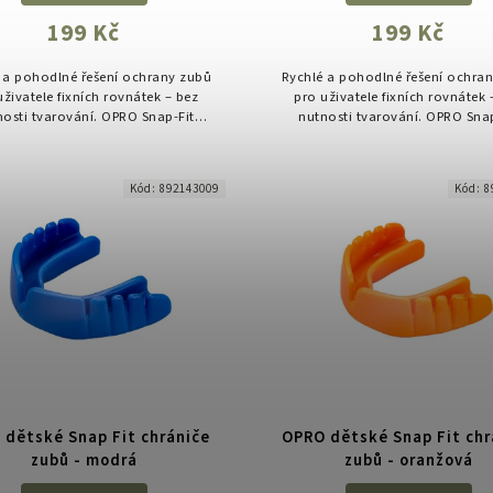
199 Kč
199 Kč
 a pohodlné řešení ochrany zubů
Rychlé a pohodlné řešení ochra
uživatele fixních rovnátek – bez
pro uživatele fixních rovnátek 
nosti tvarování. OPRO Snap-Fit
nutnosti tvarování. OPRO Snap
s je ideální volbou pro trénink i
Braces je ideální volbou pro tré
soutěž.
soutěž.
Kód:
892143009
Kód:
8
 dětské Snap Fit chrániče
OPRO dětské Snap Fit chr
zubů - modrá
zubů - oranžová