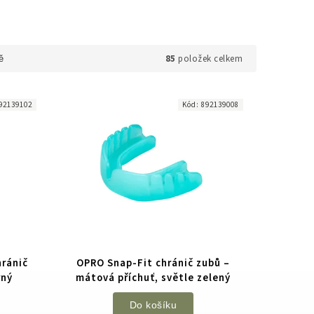
85
položek celkem
ě
92139102
Kód:
892139008
hránič
OPRO Snap-Fit chránič zubů –
rný
mátová příchuť, světle zelený
Do košíku