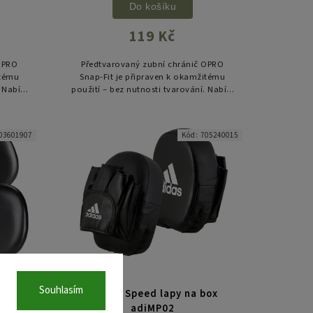
Do košíku
119 Kč
OPRO
Předtvarovaný zubní chránič OPRO
itému
Snap-Fit je připraven k okamžitému
 Nabízí
použití – bez nutnosti tvarování. Nabízí
chny
spolehlivou ochranu pro všechny
ko...
kontaktní sporty a je ideální jako...
03601907
Kód:
705240015
Souhlasím
ice na
adidas Speed lapy na box
adiMP02