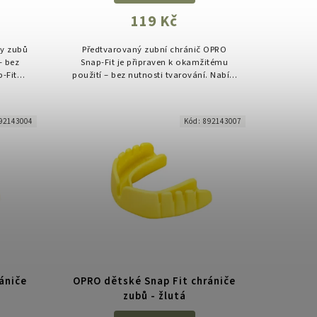
119 Kč
ny zubů
Předtvarovaný zubní chránič OPRO
– bez
Snap-Fit je připraven k okamžitému
-Fit
použití – bez nutnosti tvarování. Nabízí
nink i
spolehlivou ochranu pro všechny
kontaktní sporty a je ideální jako...
92143004
Kód:
892143007
ániče
OPRO dětské Snap Fit chrániče
zubů - žlutá