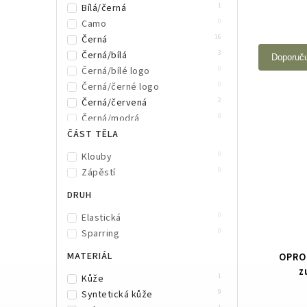
1
Bílá/černá
0
Rival
0
Camo
0
SMAI
16
Černá
0
Top King Boxing
3
Černá/bílá
Doporuč
0
TWINS
0
Černá/bílé logo
0
Venum
0
Černá/černé logo
2
Černá/červená
0
Černá/modrá
2
ČÁST TĚLA
Černá/oranžová
4
Černá/šedá
0
Klouby
0
Černá/zelená
0
Zápěstí
0
Černá/zlatá
DRUH
3
Černá/žlutá
11
Červená
0
Elastická
0
Červená/modrá
0
Sparring
0
Fialová
MATERIÁL
OPRO 
0
Khaki
z
10
Modrá
1
Kůže
2
Neonově zelená
9
Syntetická kůže
0