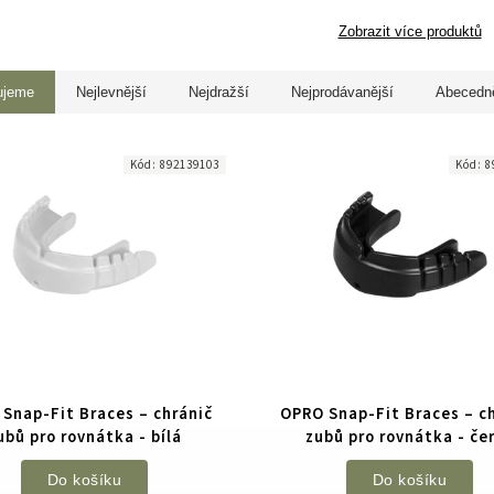
Zobrazit více produktů
ujeme
Nejlevnější
Nejdražší
Nejprodávanější
Abecedn
Kód:
892139103
Kód:
8
Snap-Fit Braces – chránič
OPRO Snap-Fit Braces – c
ubů pro rovnátka - bílá
zubů pro rovnátka - če
Do košíku
Do košíku