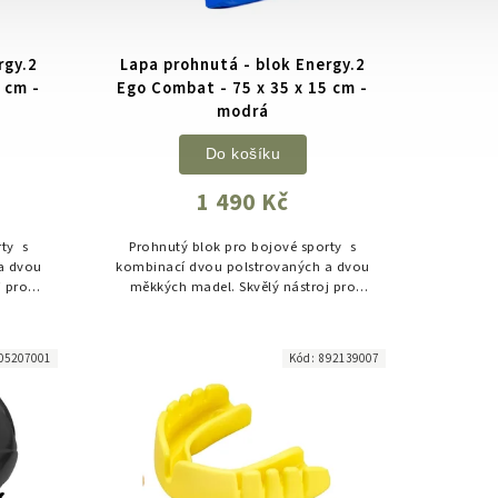
rgy.2
Lapa prohnutá - blok Energy.2
 cm -
Ego Combat - 75 x 35 x 15 cm -
modrá
Do košíku
1 490 Kč
rty s
Prohnutý blok pro bojové sporty s
a dvou
kombinací dvou polstrovaných a dvou
j pro
měkkých madel. Skvělý nástroj pro
trénink tvrdých úderů a kopů. ...
trénink tvrdých úderů a kopů.
05207001
Kód:
892139007