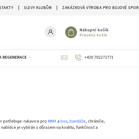
NTAKTY
SLEVY KLUBŮM
ZAKÁZKOVÁ VÝROBA PRO BOJOVÉ SPOR
Nákupní košík
Prázdný košík
A REGENERACE
ZNAČKY
SLEVY A VÝPRODEJE
+420 702272771
r potřebuje: rukavice pro
MMA
a
box
,
bandáže
, chrániče,
 nabídce je vybírán s důrazem na kvalitu, funkčnost a