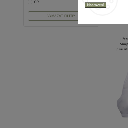
32
ČR
Nastavení
VYMAZAT FILTRY
Před
Snap
použit
spo
kont