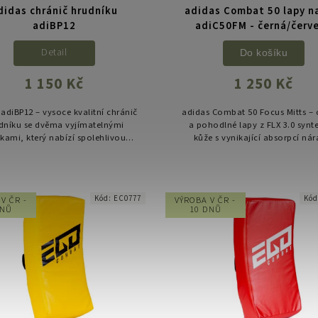
didas chránič hrudníku
adidas Combat 50 lapy n
adiBP12
adiC50FM - černá/červ
Detail
Do košíku
1 150 Kč
1 250 Kč
 adiBP12 – vysoce kvalitní chránič
adidas Combat 50 Focus Mitts –
dníku se dvěma vyjímatelnými
a pohodlné lapy z FLX 3.0 synte
kami, který nabízí spolehlivou
kůže s vynikající absorpcí nár
ochranu, komfort a volnost pohybu.
Ideální pro rozvoj přesnosti, rych
síly úderů.
Kód:
EC0777
Kó
V ČR -
VÝROBA V ČR -
DNŮ
10 DNŮ