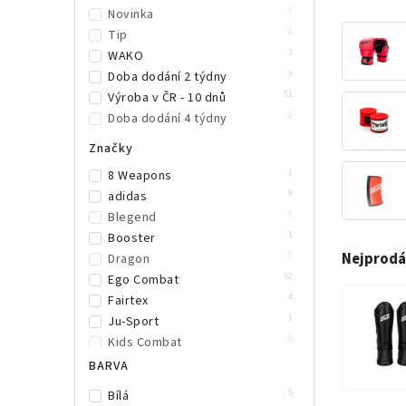
0
Novinka
0
Tip
3
WAKO
3
Doba dodání 2 týdny
51
Výroba v ČR - 10 dnů
0
Doba dodání 4 týdny
Značky
1
8 Weapons
9
adidas
0
Blegend
1
Booster
Nejprodá
0
Dragon
52
Ego Combat
4
Fairtex
1
Ju-Sport
0
Kids Combat
0
Okami
BARVA
17
OPRO
5
Bílá
0
Phoenix