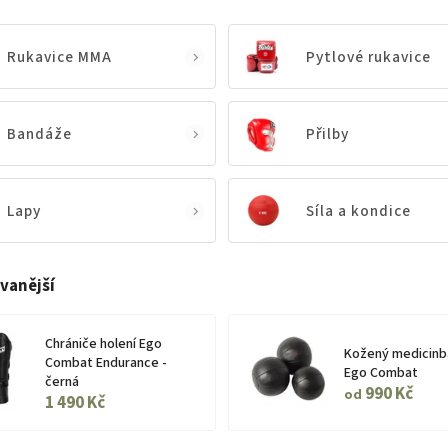
Rukavice MMA
Pytlové rukavice
Bandáže
Přilby
Lapy
Síla a kondice
vanější
Chrániče holení Ego
Kožený medicinb
Combat Endurance -
Ego Combat
černá
990 Kč
od
1 490 Kč