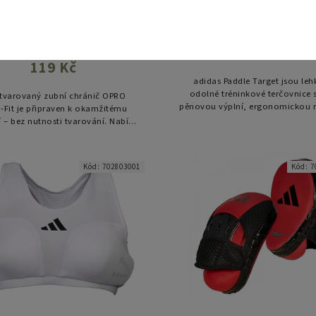
zelený
Do košíku
Do košíku
2 250 Kč
119 Kč
adidas Paddle Target jsou leh
odolné tréninkové terčovnice 
tvarovaný zubní chránič OPRO
pěnovou výplní, ergonomickou r
-Fit je připraven k okamžitému
a odolným PU materiálem, ideál
í – bez nutnosti tvarování. Nabízí
rychlé úderové kombinace
lehlivou ochranu pro všechny
aktní sporty a je ideální jako...
Kód:
702803001
Kód:
7