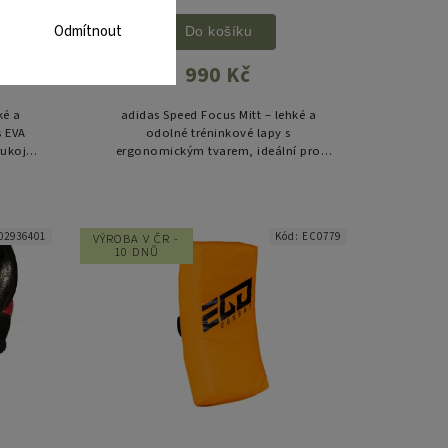
Odmítnout
Do košíku
990 Kč
ké a
adidas Speed Focus Mitt – lehké a
s EVA
odolné tréninkové lapy s
ukojetí
ergonomickým tvarem, ideální pro
ní pro
rychlé a přesné úderové kombinace.
.
02936401
Kód:
EC0779
VÝROBA V ČR -
10 DNŮ