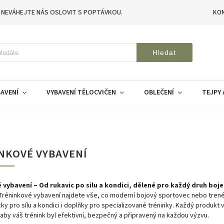
 NEVÁHEJTE NÁS OSLOVIT S POPTÁVKOU.
KO
Hledat
AVENÍ
VYBAVENÍ TĚLOCVIČEN
OBLEČENÍ
TEJPY 
NKOVÉ VYBAVENÍ
 vybavení – Od rukavic po silu a kondici, dělené pro každý druh boje
 Tréninkové vybavení najdete vše, co moderní bojový sportovec nebo trené
ky pro sílu a kondici i doplňky pro specializované tréninky. Každý produkt v
aby váš trénink byl efektivní, bezpečný a připravený na každou výzvu.