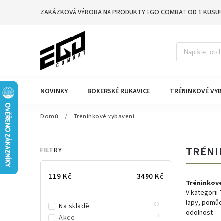
ZAKÁZKOVÁ VÝROBA NA PRODUKTY EGO COMBAT OD 1 KUSU!
NOVINKY
BOXERSKÉ RUKAVICE
TRÉNINKOVÉ VYB
Domů
/
Tréninkové vybavení
TRÉNI
FILTRY
119
Kč
3490
Kč
Tréninkové
V kategorii
lapy, pomůc
80
Na skladě
odolnost — 
0
Akce