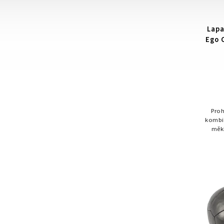
Lapa
Ego 
Proh
kombi
měkk