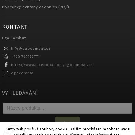
Podmínky ochrany osobních údajů
KONTAKT
Ego Combat
info
@
egocombat.cz
+420 702272771
https://www.facebook.com/egocombat.cz/
egocombat
VYHLEDÁVÁNÍ
Hledat
Tento web používá soubory cookie. Dalším procházením tohoto webu