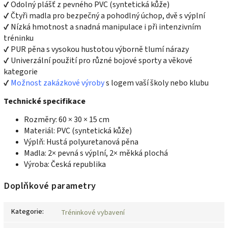
✔ Odolný plášť z pevného PVC (syntetická kůže)
✔ Čtyři madla pro bezpečný a pohodlný úchop, dvě s výplní
✔ Nízká hmotnost a snadná manipulace i při intenzivním
tréninku
✔ PUR pěna s vysokou hustotou výborně tlumí nárazy
✔ Univerzální použití pro různé bojové sporty a věkové
kategorie
✔
Možnost zakázkové výroby
s logem vaší školy nebo klubu
Technické specifikace
Rozměry: 60 × 30 × 15 cm
Materiál: PVC (syntetická kůže)
Výplň: Hustá polyuretanová pěna
Madla: 2× pevná s výplní, 2× měkká plochá
Výroba: Česká republika
Doplňkové parametry
Kategorie
:
Tréninkové vybavení