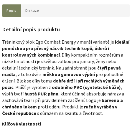
Popis
Diskuze
Detailní popis produktu
Tréninkový blok Ego Combat Energy v menší variantě je
ideální
pomůckou pro přesný nácvik technik kopů, úderů i
kontrolovaných kombinací
. Díky kompaktním rozměrům a
nízké hmotnosti je skvělou volbou pro juniory, ženy nebo
detailní technický trénink. Na zadní straně jsou
čtyři pevná
madla
, z toho dvě s
měkkou gumovou výplní
pro pohodlné
držení. Blok se díky tomu
dobře drží i při rychlých výměnách
pozic
. Plášť je vyroben z
odolného PVC (syntetické kůže)
,
výplň tvoří
hustá PUR pěna
, která účinně absorbuje nárazy a
zachovává tvar i při pravidelném zatížení. Logo je
barveno a
chráněno lakem
proti oděru. Produkt je
ručně vyráběn v
České republice
s důrazem na kvalitu a životnost.
Klíčové vlastnosti