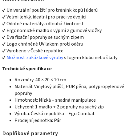
✔ Univerzální použití pro trénink kopů i úderů
✔ Velmi lehký, ideální pro práci ve dvojici
✔ Odolné materiály a dlouhá životnost
✔ Ergonomické madlo s výplní z gumové vložky
✔ Dva fixační popruhy se suchým zipem
✔ Logo chráněné UV lakem proti oděru
✔ Vyrobeno v České republice
✔
Možnost zakázkové výroby
s logem klubu nebo školy
Technické specifikace
Rozměry: 40 × 20 × 10 cm
Materiál: Vinylový plášť, PUR pěna, polypropylenové
popruhy
Hmotnost: Nízká – snadná manipulace
Uchycení: 1 madlo + 2 popruhy na suchý zip
Výroba: Česká republika – Ego Combat
Prodejní jednotka: Pár
Doplňkové parametry