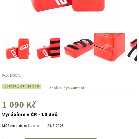
Kód:
EC0041
VÝROBA V ČR - 10 DNŮ
Značka:
Ego Combat
1 090 Kč
Vyrábíme v ČR - 10 dnů
Můžeme doručit do:
21.8.2026