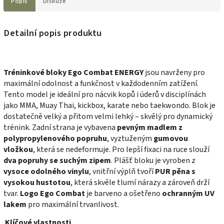
Popis
Diskuze
Detailní popis produktu
Tréninkové bloky Ego Combat ENERGY
jsou navrženy pro
maximální odolnost a funkčnost v každodenním zatížení.
Tento model je ideální pro nácvik kopů i úderů v disciplínách
jako MMA, Muay Thai, kickbox, karate nebo taekwondo. Blok je
dostatečně velký a přitom velmi lehký – skvělý pro dynamický
trénink. Zadní strana je vybavena
pevným madlem z
polypropylenového popruhu
, vyztuženým
gumovou
vložkou
, která se nedeformuje. Pro lepší fixaci na ruce slouží
dva popruhy se suchým zipem
. Plášť bloku je vyroben z
vysoce odolného vinylu
, vnitřní výplň tvoří
PUR pěna s
vysokou hustotou
, která skvěle tlumí nárazy a zároveň drží
tvar.
Logo Ego Combat
je barveno a ošetřeno
ochranným UV
lakem
pro maximální trvanlivost.
Klíčové vlastnosti