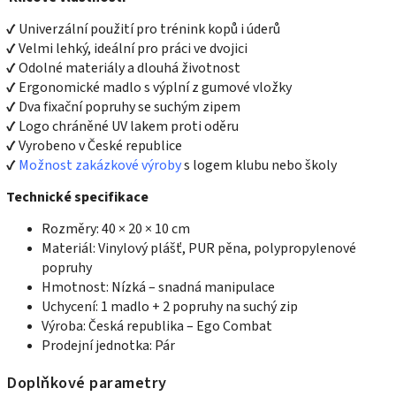
✔ Univerzální použití pro trénink kopů i úderů
✔ Velmi lehký, ideální pro práci ve dvojici
✔ Odolné materiály a dlouhá životnost
✔ Ergonomické madlo s výplní z gumové vložky
✔ Dva fixační popruhy se suchým zipem
✔ Logo chráněné UV lakem proti oděru
✔ Vyrobeno v České republice
✔
Možnost zakázkové výroby
s logem klubu nebo školy
Technické specifikace
Rozměry: 40 × 20 × 10 cm
Materiál: Vinylový plášť, PUR pěna, polypropylenové
popruhy
Hmotnost: Nízká – snadná manipulace
Uchycení: 1 madlo + 2 popruhy na suchý zip
Výroba: Česká republika – Ego Combat
Prodejní jednotka: Pár
Doplňkové parametry