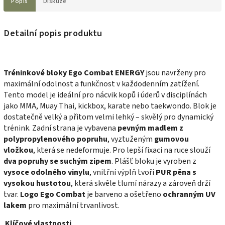
Popis
Diskuze
Detailní popis produktu
Tréninkové bloky Ego Combat ENERGY
jsou navrženy pro
maximální odolnost a funkčnost v každodenním zatížení.
Tento model je ideální pro nácvik kopů i úderů v disciplínách
jako MMA, Muay Thai, kickbox, karate nebo taekwondo. Blok je
dostatečně velký a přitom velmi lehký – skvělý pro dynamický
trénink. Zadní strana je vybavena
pevným madlem z
polypropylenového popruhu
, vyztuženým
gumovou
vložkou
, která se nedeformuje. Pro lepší fixaci na ruce slouží
dva popruhy se suchým zipem
. Plášť bloku je vyroben z
vysoce odolného vinylu
, vnitřní výplň tvoří
PUR pěna s
vysokou hustotou
, která skvěle tlumí nárazy a zároveň drží
tvar.
Logo Ego Combat
je barveno a ošetřeno
ochranným UV
lakem
pro maximální trvanlivost.
Klíčové vlastnosti