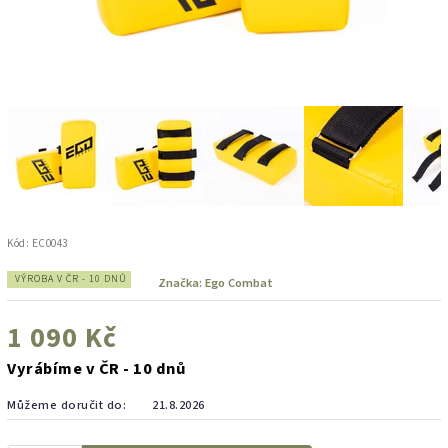
Kód:
EC0043
VÝROBA V ČR - 10 DNŮ
Značka:
Ego Combat
1 090 Kč
Vyrábíme v ČR - 10 dnů
Můžeme doručit do:
21.8.2026