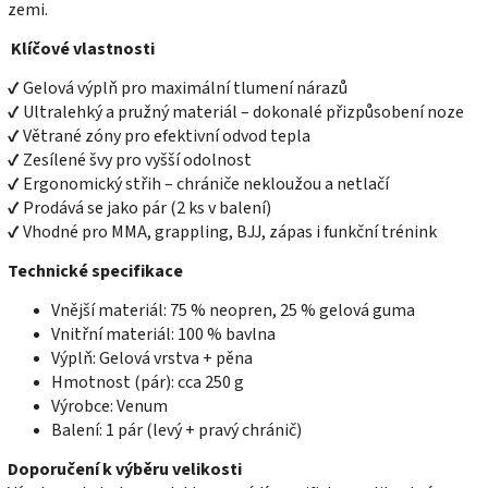
zemi.
Klíčové vlastnosti
✔ Gelová výplň pro maximální tlumení nárazů
✔ Ultralehký a pružný materiál – dokonalé přizpůsobení noze
✔ Větrané zóny pro efektivní odvod tepla
✔ Zesílené švy pro vyšší odolnost
✔ Ergonomický střih – chrániče nekloužou a netlačí
✔ Prodává se jako pár (2 ks v balení)
✔ Vhodné pro MMA, grappling, BJJ, zápas i funkční trénink
Technické specifikace
Vnější materiál: 75 % neopren, 25 % gelová guma
Vnitřní materiál: 100 % bavlna
Výplň: Gelová vrstva + pěna
Hmotnost (pár): cca 250 g
Výrobce: Venum
Balení: 1 pár (levý + pravý chránič)
Doporučení k výběru velikosti