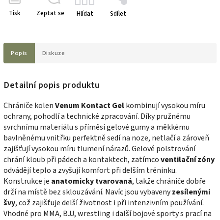
Tisk
Zeptat se
Hlídat
Sdílet
Popis
Diskuze
Detailní popis produktu
Chrániče kolen
Venum Kontact Gel
kombinují vysokou míru
ochrany, pohodlí a technické zpracování. Díky pružnému
svrchnímu materiálu s příměsí gelové gumy a měkkému
bavlněnému vnitřku perfektně sedí na noze, netlačí a zároveň
zajišťují vysokou míru tlumení nárazů. Gelové polstrování
chrání kloub při pádech a kontaktech, zatímco
ventilační zóny
odvádějí teplo a zvyšují komfort při delším tréninku.
Konstrukce je
anatomicky tvarovaná
, takže chrániče dobře
drží na místě bez sklouzávání. Navíc jsou vybaveny
zesílenými
švy
, což zajišťuje delší životnost i při intenzivním používání.
Vhodné pro MMA, BJJ, wrestling i další bojové sporty s prací na