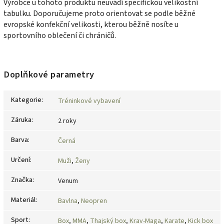
Výrobce u tohoto produktu neuvádí specifickou velikostní
tabulku. Doporučujeme proto orientovat se podle běžné
evropské konfekční velikosti, kterou běžně nosíte u
sportovního oblečení či chráničů.
Doplňkové parametry
Kategorie
:
Tréninkové vybavení
Záruka
:
2 roky
Barva
:
Černá
Určení
:
Muži
,
Ženy
Značka
:
Venum
Materiál
:
Bavlna
,
Neopren
Sport
:
Box
,
MMA
,
Thajský box
,
Krav-Maga
,
Karate
,
Kick box