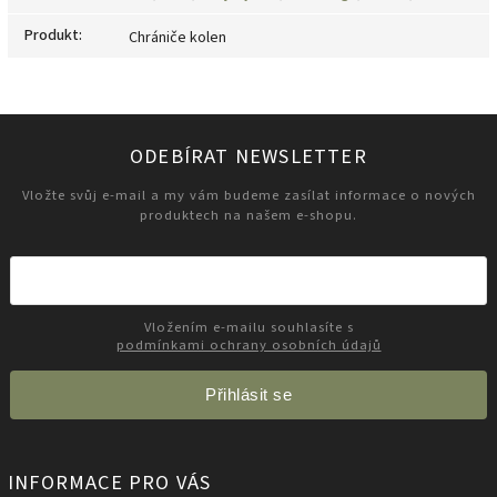
Produkt
:
Chrániče kolen
ODEBÍRAT NEWSLETTER
Vložte svůj e-mail a my vám budeme zasílat informace o nových
produktech na našem e-shopu.
Vložením e-mailu souhlasíte s
podmínkami ochrany osobních údajů
Přihlásit se
INFORMACE PRO VÁS