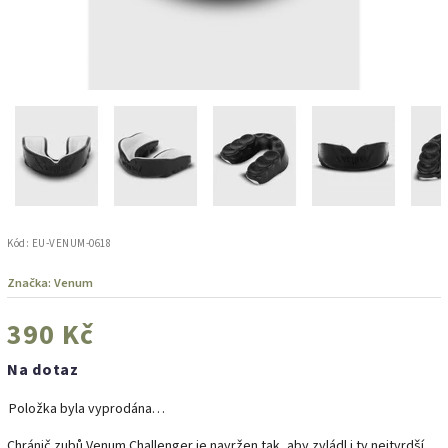
Kód:
EU-VENUM-0618
Značka:
Venum
390 Kč
Na dotaz
Položka byla vyprodána…
Chránič zubů Venum Challenger je navržen tak, aby zvládl i ty nejtvrdší