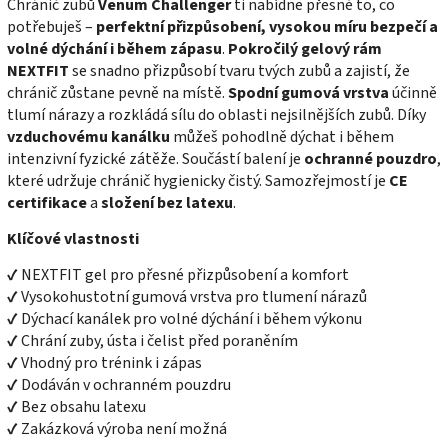
Chránič zubů
Venum Challenger
ti nabídne přesně to, co
potřebuješ –
perfektní přizpůsobení, vysokou míru bezpečí a
volné dýchání i během zápasu
.
Pokročilý gelový rám
NEXTFIT
se snadno přizpůsobí tvaru tvých zubů a zajistí, že
chránič zůstane pevně na místě.
Spodní gumová vrstva
účinně
tlumí nárazy a rozkládá sílu do oblasti nejsilnějších zubů. Díky
vzduchovému kanálku
můžeš pohodlně dýchat i během
intenzivní fyzické zátěže. Součástí balení je
ochranné pouzdro
,
které udržuje chránič hygienicky čistý. Samozřejmostí je
CE
certifikace
a
složení bez latexu
.
Klíčové vlastnosti
✔ NEXTFIT gel pro přesné přizpůsobení a komfort
✔ Vysokohustotní gumová vrstva pro tlumení nárazů
✔ Dýchací kanálek pro volné dýchání i během výkonu
✔ Chrání zuby, ústa i čelist před poraněním
✔ Vhodný pro trénink i zápas
✔ Dodáván v ochranném pouzdru
✔ Bez obsahu latexu
✔ Zakázková výroba není možná