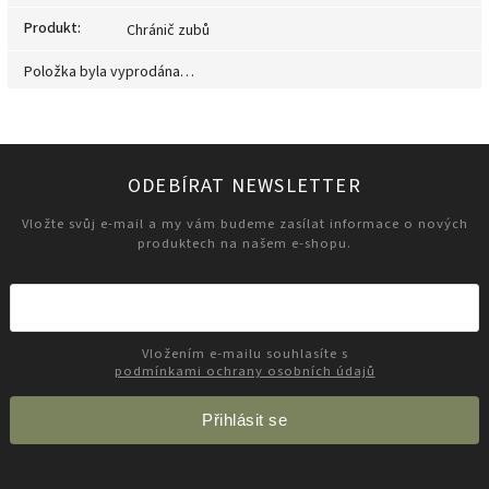
Produkt
:
Chránič zubů
Položka byla vyprodána…
ODEBÍRAT NEWSLETTER
Vložte svůj e-mail a my vám budeme zasílat informace o nových
produktech na našem e-shopu.
Vložením e-mailu souhlasíte s
podmínkami ochrany osobních údajů
Přihlásit se