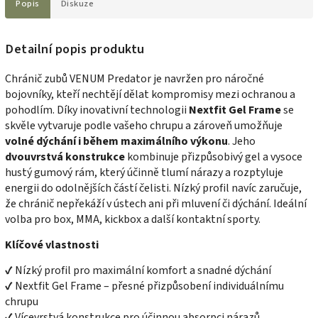
Popis
Diskuze
Detailní popis produktu
Chránič zubů VENUM Predator je navržen pro náročné
bojovníky, kteří nechtějí dělat kompromisy mezi ochranou a
pohodlím. Díky inovativní technologii
Nextfit Gel Frame
se
skvěle vytvaruje podle vašeho chrupu a zároveň umožňuje
volné dýchání i během maximálního výkonu
. Jeho
dvouvrstvá konstrukce
kombinuje přizpůsobivý gel a vysoce
hustý gumový rám, který účinně tlumí nárazy a rozptyluje
energii do odolnějších částí čelisti. Nízký profil navíc zaručuje,
že chránič nepřekáží v ústech ani při mluvení či dýchání. Ideální
volba pro box, MMA, kickbox a další kontaktní sporty.
Klíčové vlastnosti
✔ Nízký profil pro maximální komfort a snadné dýchání
✔ Nextfit Gel Frame – přesné přizpůsobení individuálnímu
chrupu
✔ Vícevrstvá konstrukce pro účinnou absorpci nárazů