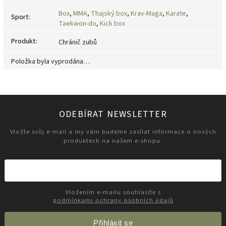
Box
,
MMA
,
Thajský box
,
Krav-Maga
,
Karate
,
Sport
:
Taekwon-do
,
Kick box
Produkt
:
Chránič zubů
Položka byla vyprodána…
ODEBÍRAT NEWSLETTER
Vložte svůj e-mail a my vám budeme zasílat informace o nových
produktech na našem e-shopu.
Vložením e-mailu souhlasíte s
podmínkami ochrany osobních údajů
Přihlásit se