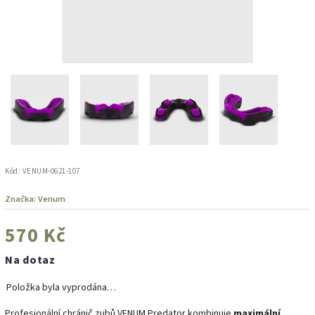
Kód:
VENUM-0621-107
Značka:
Venum
570 Kč
Na dotaz
Položka byla vyprodána…
Profesionální chránič zubů VENUM Predator kombinuje
maximální