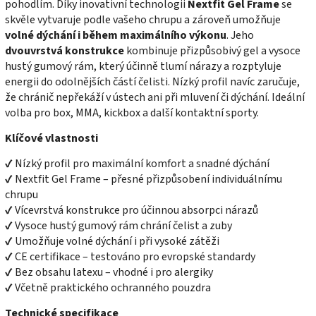
pohodlím. Díky inovativní technologii
Nextfit Gel Frame
se
skvěle vytvaruje podle vašeho chrupu a zároveň umožňuje
volné dýchání i během maximálního výkonu
. Jeho
dvouvrstvá konstrukce
kombinuje přizpůsobivý gel a vysoce
hustý gumový rám, který účinně tlumí nárazy a rozptyluje
energii do odolnějších částí čelisti. Nízký profil navíc zaručuje,
že chránič nepřekáží v ústech ani při mluvení či dýchání. Ideální
volba pro box, MMA, kickbox a další kontaktní sporty.
Klíčové vlastnosti
✔ Nízký profil pro maximální komfort a snadné dýchání
✔ Nextfit Gel Frame – přesné přizpůsobení individuálnímu
chrupu
✔ Vícevrstvá konstrukce pro účinnou absorpci nárazů
✔ Vysoce hustý gumový rám chrání čelist a zuby
✔ Umožňuje volné dýchání i při vysoké zátěži
✔ CE certifikace – testováno pro evropské standardy
✔ Bez obsahu latexu – vhodné i pro alergiky
✔ Včetně praktického ochranného pouzdra
Technické specifikace