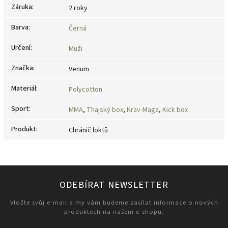
Záruka
:
2 roky
Barva
:
Černá
Určení
:
Muži
Značka
:
Venum
Materiál
:
Polycotton
Sport
:
MMA
,
Thajský box
,
Krav-Maga
,
Kick box
Produkt
:
Chránič loktů
ODEBÍRAT NEWSLETTER
Vložte svůj e-mail a my vám budeme zasílat informace o nových
produktech na našem e-shopu.