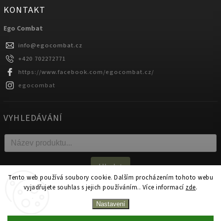
KONTAKT
Ego Combat
info
@
egocombat.cz
+420 702272771
https://www.facebook.com/egocombat.cz/
egocombat
VYHLEDÁVÁNÍ
Hledat
Tento web používá soubory cookie. Dalším procházením tohoto webu
vyjadřujete souhlas s jejich používáním.. Více informací
zde
.
Copyright 2026
egocombat.cz
. Všechna práva vyhrazena.
Nastavení
Upravit nastavení cookies