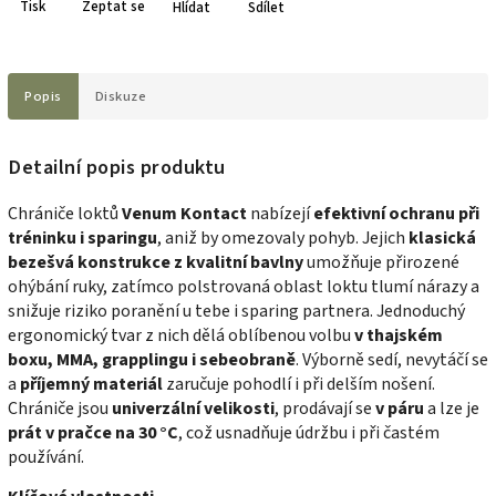
Tisk
Zeptat se
Hlídat
Sdílet
Popis
Diskuze
Detailní popis produktu
Chrániče loktů
Venum Kontact
nabízejí
efektivní ochranu při
tréninku i sparingu
, aniž by omezovaly pohyb. Jejich
klasická
bezešvá konstrukce z kvalitní bavlny
umožňuje přirozené
ohýbání ruky, zatímco polstrovaná oblast loktu tlumí nárazy a
snižuje riziko poranění u tebe i sparing partnera. Jednoduchý
ergonomický tvar z nich dělá oblíbenou volbu
v thajském
boxu, MMA, grapplingu i sebeobraně
. Výborně sedí, nevytáčí se
a
příjemný materiál
zaručuje pohodlí i při delším nošení.
Chrániče jsou
univerzální velikosti
, prodávají se
v páru
a lze je
prát v pračce na 30 °C
, což usnadňuje údržbu i při častém
používání.