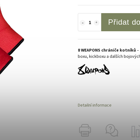
Přidat d
8 WEAPONS chrániče kotníků
– 
boxu, kickboxu a dalších bojovýc
Detailní informace