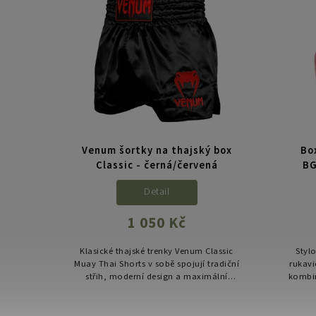
ONE x
Venum šortky na thajský box
Bo
va
Classic - černá/červená
BG
Detail
1 050 Kč
ce ONE x
Klasické thajské trenky Venum Classic
Styl
model
Muay Thai Shorts v sobě spojují tradiční
rukavi
logem
střih, moderní design a maximální
kombin
volnost pohybu. Vyrobené v Thajsku z
mod
lehkého saténu – ideální...
Urče