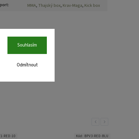
port
:
MMA
,
Thajský box
,
Krav-Maga
,
Kick box
Souhlasím
Odmítnout
Previous
Next
1-RED-10
Kód:
BPV3-RED-BLU