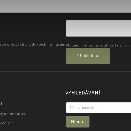
mace o nových produktech na našem
Vložením e-mailu souhlasíte s
podm
Přihlásit se
KT
VYHLEDÁVÁNÍ
at
egocombat.cz
Hledat
702272771