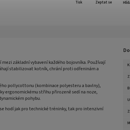
Tisk
Zeptat se
Hlíd
Do
í mezi základní vybavení každého bojovníka. Používají
K
hají stabilizovat kotník, chrání proti odřeninám a
Z
ého pollycottonu (kombinace polyesteru a bavlny),
B
Díky ergonomickému střihu přirozeně sedí na noze,
ři dynamickém pohybu.
U
 hodí jak pro technické tréninky, tak pro intenzivní
Z
M