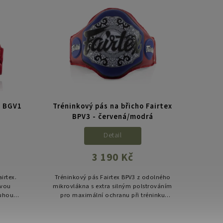
x BGV1
Tréninkový pás na břicho Fairtex
Spo
BPV3 - červená/modrá
For
Detail
3 190 Kč
irtex.
Tréninkový pás Fairtex BPV3 z odolného
Velká 
ovou
mikrovlákna s extra silným polstrováním
od
ouhou
pro maximální ochranu při tréninku
ka
rzální
úderů. Ideální volba pro thajský box,
 –...
MMA i kickbox.