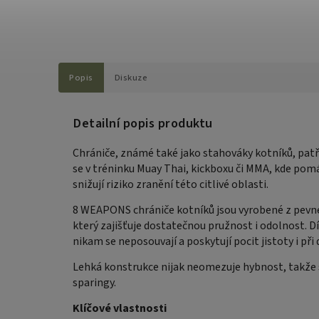
Popis
Diskuze
Detailní popis produktu
Chrániče, známé také jako stahováky kotníků, patř
se v tréninku Muay Thai, kickboxu či MMA, kde pomá
snižují riziko zranění této citlivé oblasti.
8 WEAPONS chrániče kotníků jsou vyrobené z pevn
který zajišťuje dostatečnou pružnost i odolnost. 
nikam se neposouvají a poskytují pocit jistoty i p
Lehká konstrukce nijak neomezuje hybnost, takže se
sparingy.
Klíčové vlastnosti