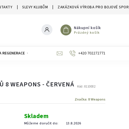
NTAKTY
SLEVY KLUBŮM
ZAKÁZKOVÁ VÝROBA PRO BOJOVÉ SPOR
Nákupní košík
Prázdný košík
A REGENERACE
ZNAČKY
SLEVY A VÝPRODEJE
+420 702272771
Ů 8 WEAPONS - ČERVENÁ
Kód:
8110002
Značka:
8 Weapons
Skladem
Můžeme doručit do:
13.8.2026