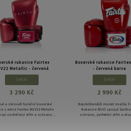
xerské rukavice Fairtex
Boxerské rukavice Fairte
V22 Metallic - červená
- červená barva
Detail
Detail
3 290 Kč
2 990 Kč
ové a zároveň funkční boxerské
Nejoblíbenější model značky Fa
ce z edice Fairtex BGV22 Metallic
Rukavice BGV1 spojují špičk
ují osvědčený střih a ochranu s
ochranu, perfektní střih a dl
erním metalickým designem.
životnost. Navrženy pro unive
no pro fightery, kteří chtějí...
trénink všech bojových sportů