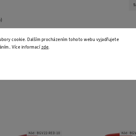
S
)
bory cookie. Dalším procházením tohoto webu vyjadřujete
áním.. Více informací
zde
.
vé sporty
Kód:
BGV22-RED-10
Kód:
BGV