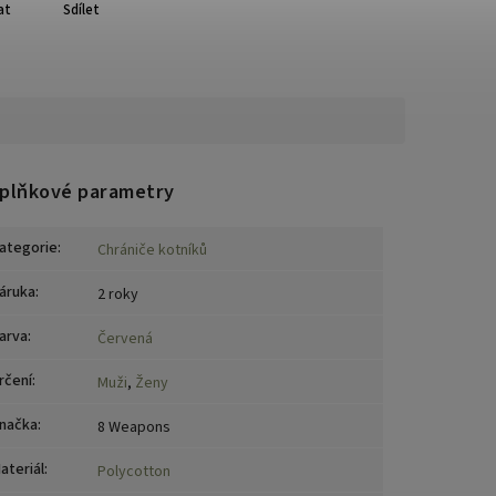
at
Sdílet
plňkové parametry
ategorie
:
Chrániče kotníků
áruka
:
2 roky
arva
:
Červená
rčení
:
Muži
,
Ženy
načka
:
8 Weapons
ateriál
:
Polycotton