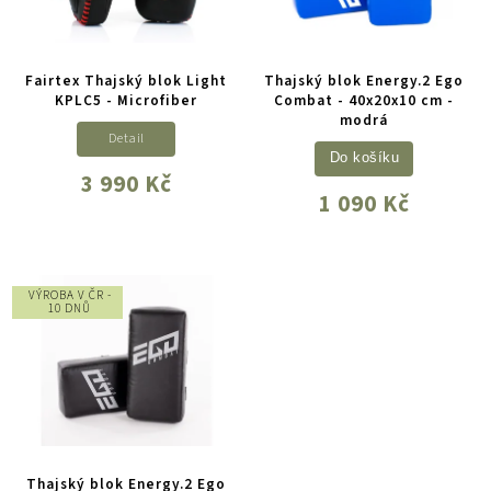
Fairtex Thajský blok Light
Thajský blok Energy.2 Ego
KPLC5 - Microfiber
Combat - 40x20x10 cm -
modrá
Detail
Do košíku
3 990 Kč
1 090 Kč
VÝROBA V ČR -
10 DNŮ
Thajský blok Energy.2 Ego