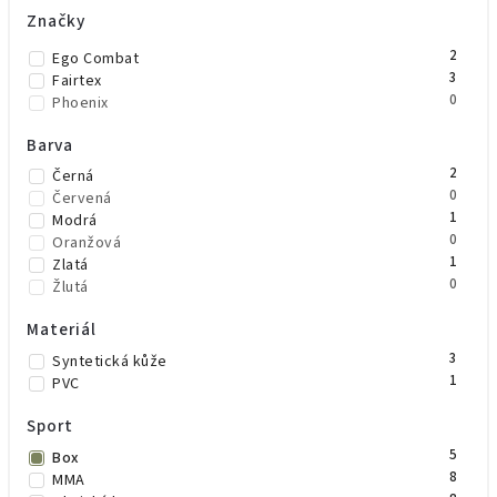
Značky
2
Ego Combat
3
Fairtex
0
Phoenix
Barva
2
Černá
0
Červená
1
Modrá
0
Oranžová
1
Zlatá
0
Žlutá
Materiál
3
Syntetická kůže
1
PVC
Sport
5
Box
8
MMA