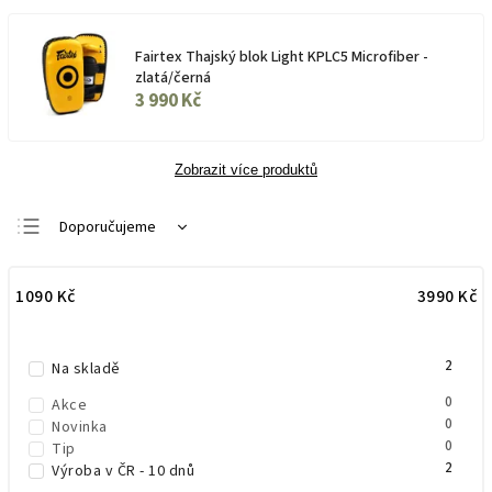
Fairtex Thajský blok Light KPLC5 Microfiber -
zlatá/černá
3 990 Kč
Zobrazit více produktů
Doporučujeme
Nejlevnější
1090
Kč
3990
Kč
Nejdražší
Nejprodávanější
2
Abecedně
Na skladě
0
Akce
0
Novinka
0
Tip
2
Výroba v ČR - 10 dnů