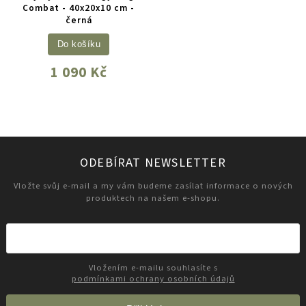
Combat - 40x20x10 cm -
černá
Do košíku
1 090 Kč
ODEBÍRAT NEWSLETTER
Vložte svůj e-mail a my vám budeme zasílat informace o nových
produktech na našem e-shopu.
Vložením e-mailu souhlasíte s
podmínkami ochrany osobních údajů