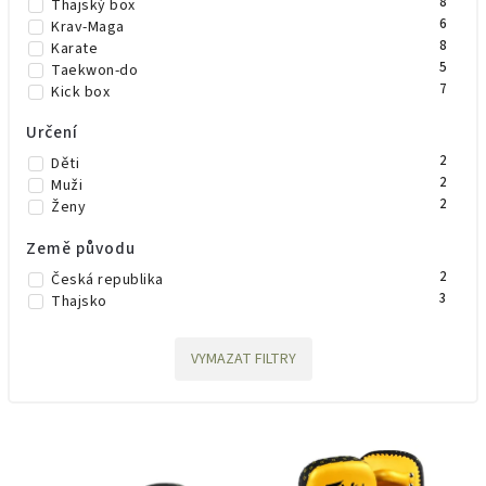
8
Thajský box
6
Krav-Maga
8
Karate
5
Taekwon-do
7
Kick box
Určení
2
Děti
2
Muži
2
Ženy
Země původu
2
Česká republika
3
Thajsko
VYMAZAT FILTRY