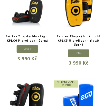
Fairtex Thajský blok Light
Fairtex Thajský blok Light
KPLC6 Microfiber - černá
KPLC5 Microfiber - zlatá/
černá
Detail
Detail
3 990 Kč
3 990 Kč
VÝROBA V ČR -
10 DNŮ