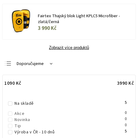
Fairtex Thajský blok Light KPLC5 Microfiber -
zlatá/černá
3 990 Kč
Zobrazit více produktů
Doporučujeme
Nejlevnější
1090
Kč
3990
Kč
Nejdražší
Nejprodávanější
5
Abecedně
Na skladě
0
Akce
0
Novinka
0
Tip
5
Výroba v ČR - 10 dnů