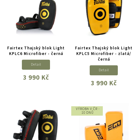
Fairtex Thajský blok Light
Fairtex Thajský blok Light
KPLC6 Microfiber - černá
KPLC5 Microfiber - zlatá/
černá
Detail
Detail
3 990 Kč
3 990 Kč
VÝROBA V ČR -
10 DNŮ