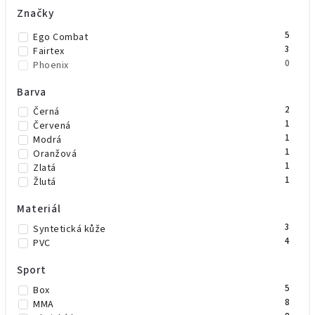
Značky
5
Ego Combat
3
Fairtex
0
Phoenix
Barva
2
Černá
1
Červená
1
Modrá
1
Oranžová
1
Zlatá
1
Žlutá
Materiál
3
Syntetická kůže
4
PVC
Sport
5
Box
8
MMA