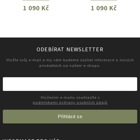
1 090 Kč
1 090 Kč
ODEBÍRAT NEWSLETTER
Vložte svůj e-mail a my vám budeme zasílat informace o nových
produktech na našem e-shopu.
Vložením e-mailu souhlasíte s
podmínkami ochrany osobních údajů
Přihlásit se