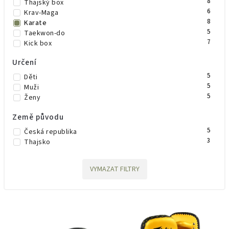
8
Thajský box
6
Krav-Maga
8
Karate
5
Taekwon-do
7
Kick box
Určení
5
Děti
5
Muži
5
Ženy
Země původu
5
Česká republika
3
Thajsko
VYMAZAT FILTRY