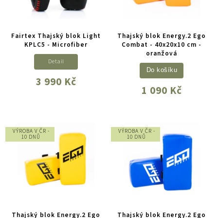
Fairtex Thajský blok Light
Thajský blok Energy.2 Ego
KPLC5 - Microfiber
Combat - 40x20x10 cm -
oranžová
Detail
Do košíku
3 990 Kč
1 090 Kč
VÝROBA V ČR -
VÝROBA V ČR -
10 DNŮ
10 DNŮ
Thajský blok Energy.2 Ego
Thajský blok Energy.2 Ego