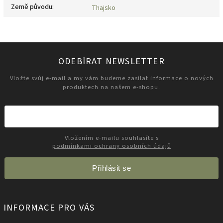
Země původu
:
Thajsko
ODEBÍRAT NEWSLETTER
Vložte svůj e-mail a my vám budeme zasílat informace o nových
produktech na našem e-shopu.
Vložením e-mailu souhlasíte s
podmínkami ochrany osobních údajů
Přihlásit se
INFORMACE PRO VÁS