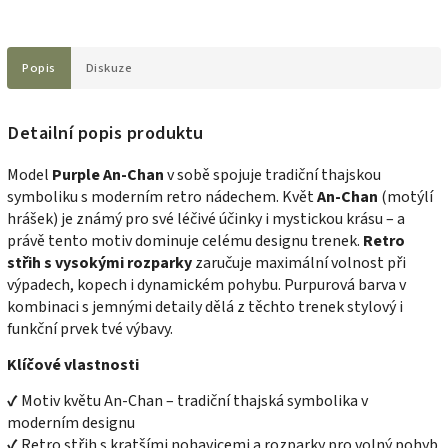
Popis
Diskuze
Detailní popis produktu
Model
Purple An-Chan
v sobě spojuje tradiční thajskou
symboliku s moderním retro nádechem. Květ
An-Chan
(motýlí
hrášek) je známý pro své léčivé účinky i mystickou krásu – a
právě tento motiv dominuje celému designu trenek.
Retro
střih s vysokými rozparky
zaručuje maximální volnost při
výpadech, kopech i dynamickém pohybu. Purpurová barva v
kombinaci s jemnými detaily dělá z těchto trenek stylový i
funkční prvek tvé výbavy.
Klíčové vlastnosti
✔ Motiv květu An-Chan – tradiční thajská symbolika v
moderním designu
✔ Retro střih s kratšími nohavicemi a rozparky pro volný pohyb