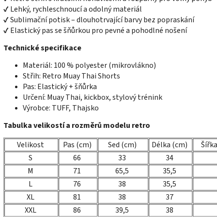
✔ Lehký, rychleschnoucí a odolný materiál
✔ Sublimační potisk – dlouhotrvající barvy bez popraskání
✔ Elastický pas se šňůrkou pro pevné a pohodlné nošení
Technické specifikace
Materiál: 100 % polyester (mikrovlákno)
Střih: Retro Muay Thai Shorts
Pas: Elastický + šňůrka
Určení: Muay Thai, kickbox, stylový trénink
Výrobce: TUFF, Thajsko
Tabulka velikostí a rozměrů modelu retro
Velikost
Pas (cm)
Sed (cm)
Délka (cm)
Šířk
S
66
33
34
M
71
65,5
35,5
L
76
38
35,5
XL
81
38
37
XXL
86
39,5
38