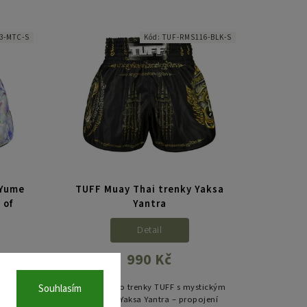
klid.
vidět.
3-MTC-S
Kód:
TUF-RMS116-BLK-S
 Yume
TUFF Muay Thai trenky Yaksa
 of
Yantra
Detail
990 Kč
Stylové retro trenky TUFF s mystickým
Souhlasím
motivem Yaksa Yantra – propojení
UFF z