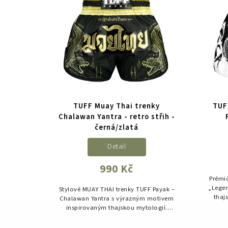
TUFF Muay Thai trenky
TUF
Chalawan Yantra - retro střih -
černá/zlatá
Detail
990 Kč
Prémi
„Legen
Stylové MUAY THAI trenky TUFF Payak –
thaj
Chalawan Yantra s výrazným motivem
maxim
inspirovaným thajskou mytologií.
Navrženy pro maximální volnost
pohybu, precizní provedení a