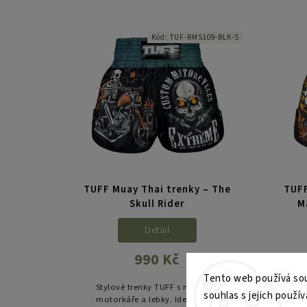
Kód:
TUF-RMS109-BLK-S
TUFF Muay Thai trenky – The
TUFF
Skull Rider
M
Detail
990 Kč
Tento web používá sou
Stylové trenky TUFF s motivem
Uniká
souhlas s jejich použív
motorkáře a lebky. Ideální pro
tygr