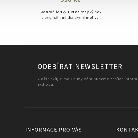
Klasické šortky Tuff na thajský box
s originálními thajskými motivy.
ODEBÍRAT NEWSLETTER
Vložte svůj e-mail a my vám budeme zasílat infor
e-shopu.
INFORMACE PRO VÁS
KONTA