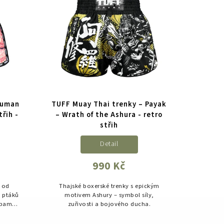
numan
TUFF Muay Thai trenky – Payak
třih -
– Wrath of the Ashura - retro
střih
Detail
990 Kč
x od
Thajské boxerské trenky s epickým
v ptáků
motivem Ashury – symbol síly,
sbami
zuřivosti a bojového ducha.
ecký