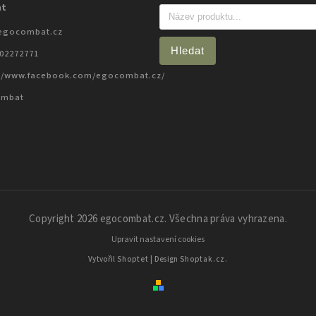
at
egocombat.cz
Hledat
702272771
://www.facebook.com/egocombat.cz/
ombat
Copyright 2026
egocombat.cz
. Všechna práva vyhrazena.
Upravit nastavení cookies
Vytvořil
Shoptet
| Design
Shoptak.cz.