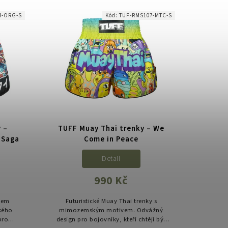
3-ORG-S
Kód:
TUF-RMS107-MTC-S
 –
TUFF Muay Thai trenky – We
 Saga
Come in Peace
Detail
990 Kč
ivem
Futuristické Muay Thai trenky s
kého
mimozemským motivem. Odvážný
pro
design pro bojovníky, kteří chtějí být