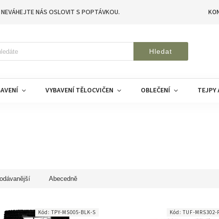
 NEVÁHEJTE NÁS OSLOVIT S POPTÁVKOU.
KO
Hledat
AVENÍ
VYBAVENÍ TĚLOCVIČEN
OBLEČENÍ
TEJPY 
odávanější
Abecedně
Kód:
TPY-MS005-BLK-S
Kód:
TUF-MRS302-