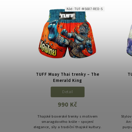
každodenní...
Kód:
TUF-MS687-RED-S
TUFF Muay Thai trenky – The
T
Emerald King
Detail
990 Kč
Thajské boxerské trenky s motivem
Stylov
smaragdového krále – spojení
An-
elegance, síly a tradiční thajské kultury.
purpu