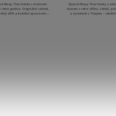
ové Muay Thai trenky s motivem
Stylové Muay Thai trenky s vá
v retro grafice. Originální vzhled,
slonem v retro střihu. Lehké, p
lný střih a kvalitní zpracování
a vyrobené v Thajsku – ideáln
í z tohoto modelu skvělou volbu
trénink i zápas.
pro trénink i zápas.