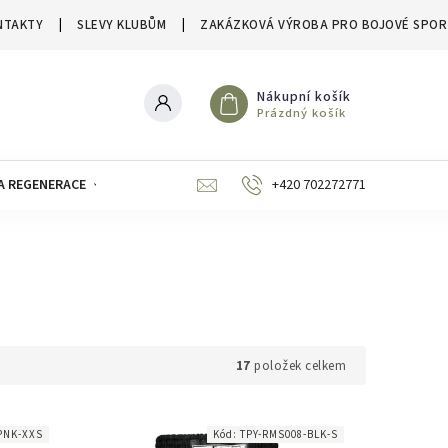
NTAKTY
SLEVY KLUBŮM
ZAKÁZKOVÁ VÝROBA PRO BOJOVÉ SPOR
Nákupní košík
Prázdný košík
A REGENERACE
ZNAČKY
SLEVY A VÝPRODEJE
+420 702272771
17
položek celkem
PNK-XXS
Kód:
TPY-RMS008-BLK-S