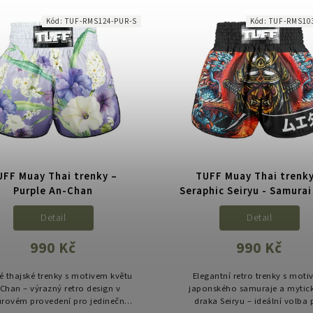
Kód:
TUF-RMS124-PUR-S
Kód:
TUF-RMS10
UFF Muay Thai trenky –
TUFF Muay Thai trenky
Purple An-Chan
Seraphic Seiryu - Samurai
Detail
Detail
990 Kč
990 Kč
é thajské trenky s motivem květu
Elegantní retro trenky s mot
Chan – výrazný retro design v
japonského samuraje a mytic
rovém provedení pro jedinečný
draka Seiryu – ideální volba 