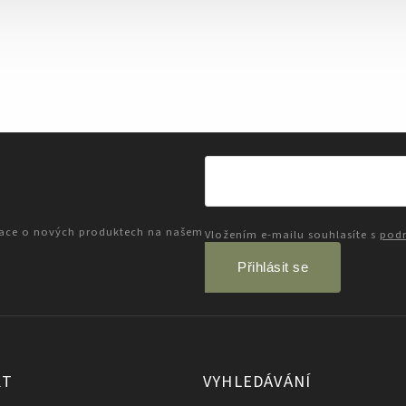
mace o nových produktech na našem
Vložením e-mailu souhlasíte s
podm
Přihlásit se
KT
VYHLEDÁVÁNÍ