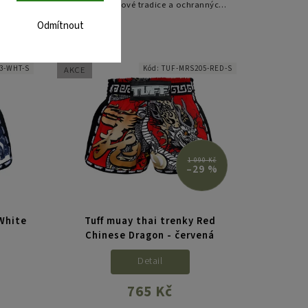
thajské bojové tradice a ochranných
dori“
symbolů v jedinečném designu.
mění,
Odmítnout
ymbol
uje...
3-WHT-S
Kód:
TUF-MRS205-RED-S
AKCE
1 090 Kč
–29 %
White
Tuff muay thai trenky Red
Chinese Dragon - červená
Detail
765 Kč