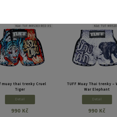
lu, styl i tradici v jednom. Pro
retro kolekce „Yume no Hachi
ročné bojovníky, kteří chtějí
přinášejí snovou kombinaci u
iknout nejen výkonem, ale i...
elegance a volnosti pohybu. S
kolibříka – ptáka snů – představ
Kód:
TUF-MRS303-RED-XS
Kód:
TUF-MRS20
f muay thai trenky Cruel
TUFF Muay Thai trenky – 
Tiger
War Elephant
Detail
Detail
990 Kč
990 Kč