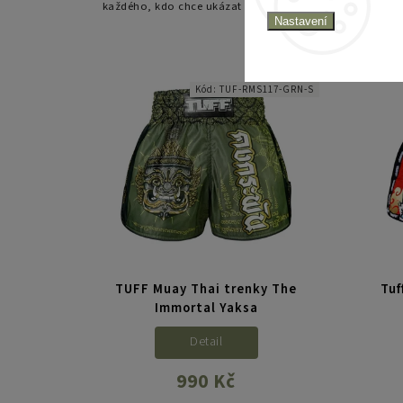
každého, kdo chce ukázat neústupnost
sí
Nastavení
a sílu – v ringu i mimo něj.
ná
vyn
Kód:
TUF-RMS117-GRN-S
TUFF Muay Thai trenky The
Tuf
Immortal Yaksa
Detail
990 Kč