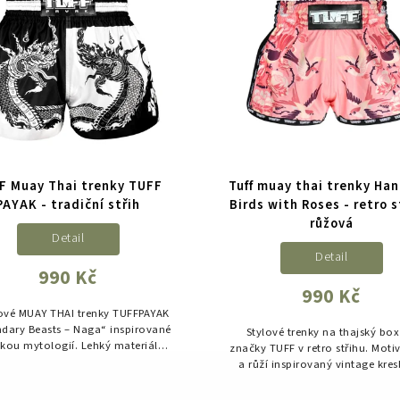
F Muay Thai trenky TUFF
Tuff muay thai trenky Ha
PAYAK - tradiční střih
Birds with Roses - retro s
růžová
Detail
Detail
990 Kč
990 Kč
ové MUAY THAI trenky TUFFPAYAK
dary Beasts – Naga“ inspirované
Stylové trenky na thajský bo
skou mytologií. Lehký materiál,
značky TUFF v retro střihu. Moti
ální volnost pohybu a výrazný
a růží inspirovaný vintage kre
design symbolizující sílu,...
dodává trenkám osobitý uměl
výraz.