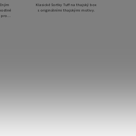
lečným
Klasické šortky Tuff na thajský box
ohodlné
s originálními thajskými motivy.
í pro