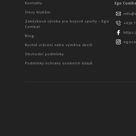
Kontakty
Ego Comb
Slevy klubům
info
@
Zakázková výroba pro bojové sporty – Ego
+420 
Combat
https
Blog
egoc
Rychlé vrácení nebo výměna zboží
Obchodní podmínky
Podmínky ochrany osobních údajů