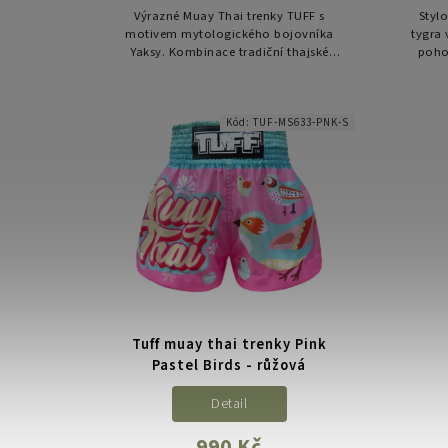
Výrazné Muay Thai trenky TUFF s
Styl
motivem mytologického bojovníka
tygra 
Yaksy. Kombinace tradiční thajské
pohod
estetiky a moderního retro střihu pro
dělaj
maximální výkon a styl.
Kód:
TUF-MS633-PNK-S
Tuff muay thai trenky Pink
Pastel Birds - růžová
Detail
990 Kč