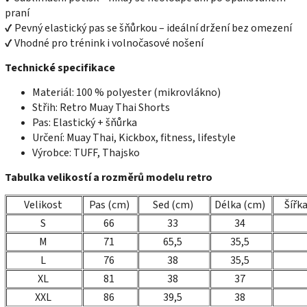
praní
✔ Pevný elastický pas se šňůrkou – ideální držení bez omezení
✔ Vhodné pro trénink i volnočasové nošení
Technické specifikace
Materiál: 100 % polyester (mikrovlákno)
Střih: Retro Muay Thai Shorts
Pas: Elastický + šňůrka
Určení: Muay Thai, Kickbox, fitness, lifestyle
Výrobce: TUFF, Thajsko
Tabulka velikostí a rozměrů modelu retro
Velikost
Pas (cm)
Sed (cm)
Délka (cm)
Šířk
S
66
33
34
M
71
65,5
35,5
L
76
38
35,5
XL
81
38
37
XXL
86
39,5
38