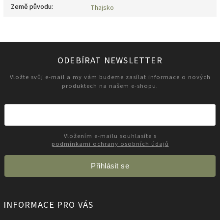
Země původu
:
Thajsko
ODEBÍRAT NEWSLETTER
Vložte svůj e-mail a my vám budeme zasílat informace o nových
produktech na našem e-shopu.
Vložením e-mailu souhlasíte s
podmínkami ochrany osobních údajů
Přihlásit se
INFORMACE PRO VÁS