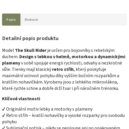
Popis
Diskuze
Detailní popis produktu
Model
The Skull Rider
je určen pro bojovníky s rebelským
duchem.
Design s lebkou v helmě, motorkou a dynamickými
plameny
v sobě spojuje energii rychlosti, odvahy a nezkrotné
vůle. Trenky mají klasický
retro střih
, který poskytuje
maximální volnost pohybu díky vyšším bočním rozparkům a
kratším nohavičkám. Vyrobeny jsou z lehkého mikrovlákna,
které rychle schne a dobře drží tvar i při náročném tréninku.
Klíčové vlastnosti
✔ Originální motiv lebky a motorky s plameny
✔ Retro střih – kratší nohavičky a vysoké rozparky pro svobodu
pohybu
✔ Sublimační potisk – nikdy se neoloupe ani po opakovaném