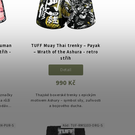
numan
TUFF Muay Thai trenky – Payak
třih -
– Wrath of the Ashura - retro
střih
Detail
990 Kč
 značky
Thajské boxerské trenky s epickým
a růží
motivem Ashury – symbol síly, zuřivosti
dodává
a bojového ducha.
raz.
24-PUR-S
Kód:
TUF-RMS103-ORG-S