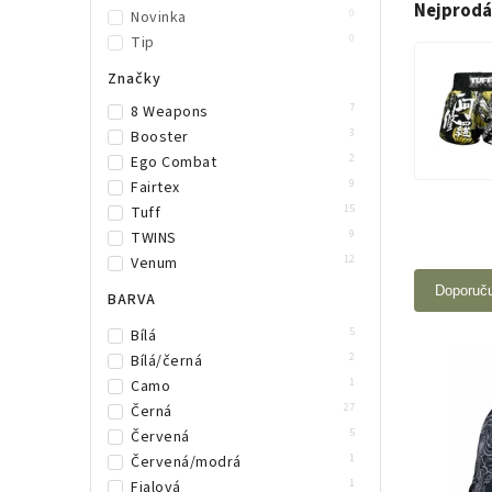
Nejprodá
0
Novinka
0
Tip
Značky
7
8 Weapons
3
Booster
2
Ego Combat
9
Fairtex
15
Tuff
9
TWINS
12
Venum
Doporuč
BARVA
5
Bílá
2
Bílá/černá
1
Camo
27
Černá
5
Červená
1
Červená/modrá
1
Fialová