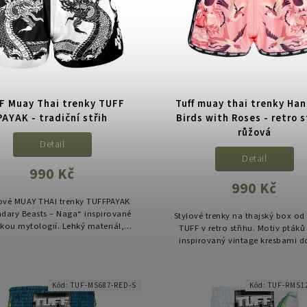
F Muay Thai trenky TUFF
Tuff muay thai trenky Ha
PAYAK - tradiční střih
Birds with Roses - retro s
růžová
Detail
Detail
990 Kč
990 Kč
ové MUAY THAI trenky TUFFPAYAK
dary Beasts – Naga“ inspirované
Stylové trenky na thajský box od
skou mytologií. Lehký materiál,
TUFF v retro střihu. Motiv ptáků 
ální volnost pohybu a výrazný
inspirovaný vintage kresbami 
design symbolizující sílu,...
trenkám osobitý umělecký vý
Kód:
TUF-MS687-RED-S
Kód:
TUF-RMS1