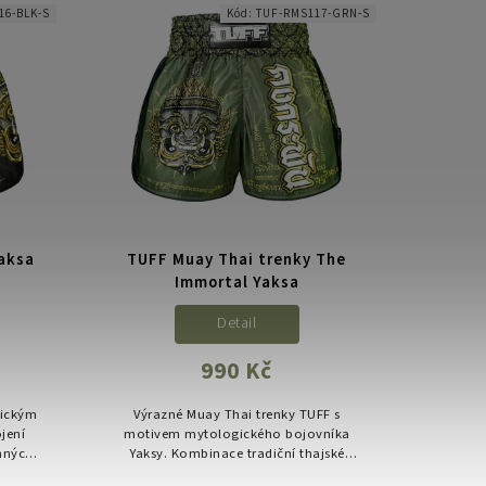
16-BLK-S
Kód:
TUF-RMS117-GRN-S
aksa
TUFF Muay Thai trenky The
Immortal Yaksa
Detail
990 Kč
tickým
Výrazné Muay Thai trenky TUFF s
jení
motivem mytologického bojovníka
anných
Yaksy. Kombinace tradiční thajské
nu.
estetiky a moderního retro střihu pro