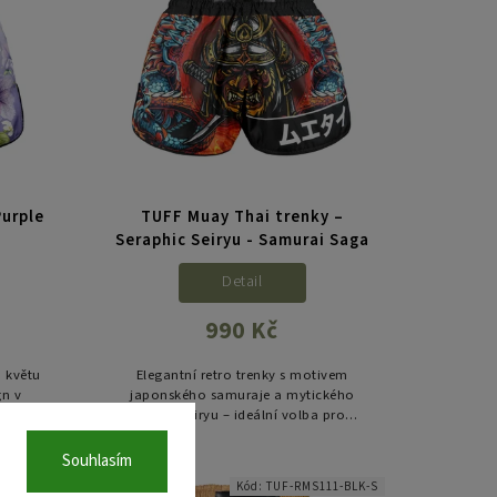
Purple
TUFF Muay Thai trenky –
Seraphic Seiryu - Samurai Saga
Detail
990 Kč
m květu
Elegantní retro trenky s motivem
gn v
japonského samuraje a mytického
inečný
draka Seiryu – ideální volba pro
bojovníky, kteří oceňují sílu i klid.
Souhlasím
09-BLK-S
Kód:
TUF-RMS111-BLK-S