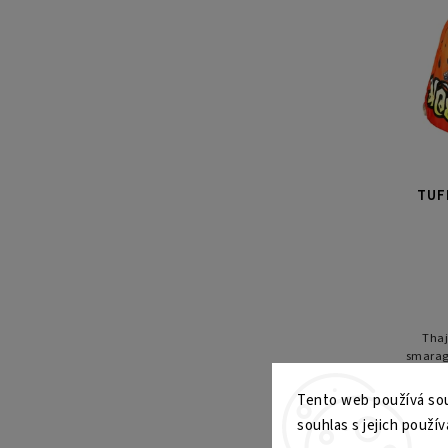
TUF
Thaj
smarag
s
Tento web používá sou
souhlas s jejich použív