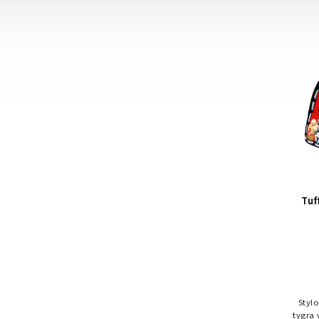
voln
Tuf
Styl
tygra 