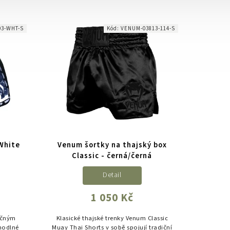
maximální výkon a styl.
03-WHT-S
Kód:
VENUM-03813-114-S
White
Venum šortky na thajský box
Classic - černá/černá
Detail
1 050 Kč
lečným
Klasické thajské trenky Venum Classic
ohodlné
Muay Thai Shorts v sobě spojují tradiční