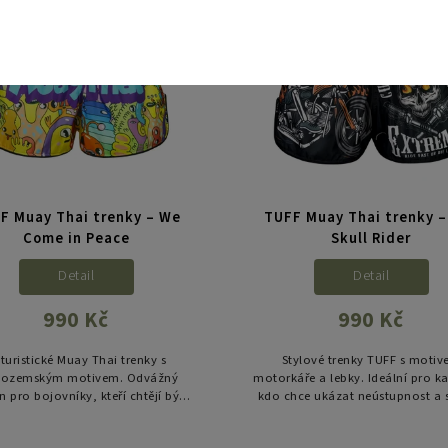
F Muay Thai trenky – We
TUFF Muay Thai trenky –
Come in Peace
Skull Rider
Detail
Detail
990 Kč
990 Kč
turistické Muay Thai trenky s
Stylové trenky TUFF s moti
ozemským motivem. Odvážný
motorkáře a lebky. Ideální pro k
n pro bojovníky, kteří chtějí být
kdo chce ukázat neústupnost a s
vidět.
ringu i mimo něj.