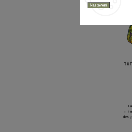
Nastavení
TUF
Fu
mim
desig