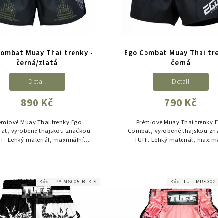
Combat Muay Thai trenky -
Ego Combat Muay Thai tre
černá/zlatá
černá
Detail
Detail
890 Kč
790 Kč
émiové Muay Thai trenky Ego
Prémiové Muay Thai trenky 
at, vyrobené thajskou značkou
Combat, vyrobené thajskou zn
F. Lehký materiál, maximální
TUFF. Lehký materiál, maxim
lnost pohybu a profesionální
volnost pohybu a profesioná
racování pro trénink i zápas.
zpracování pro trénink i záp
Kód:
TPY-MS005-BLK-S
Kód:
TUF-MRS302