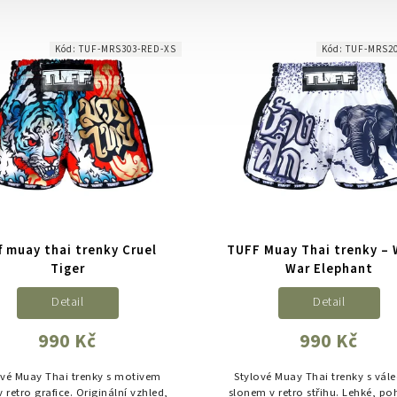
osti pohybu. Symbol kolibříka –
ptáka snů – představuje...
Kód:
TUF-MRS303-RED-XS
Kód:
TUF-MRS2
f muay thai trenky Cruel
TUFF Muay Thai trenky – 
Tiger
War Elephant
Detail
Detail
990 Kč
990 Kč
ové Muay Thai trenky s motivem
Stylové Muay Thai trenky s vá
v retro grafice. Originální vzhled,
slonem v retro střihu. Lehké, p