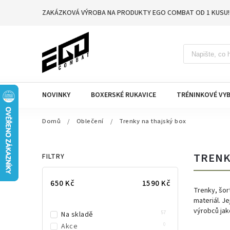
ZAKÁZKOVÁ VÝROBA NA PRODUKTY EGO COMBAT OD 1 KUSU!
NOVINKY
BOXERSKÉ RUKAVICE
TRÉNINKOVÉ VYB
Domů
/
Oblečení
/
Trenky na thajský box
TRENK
FILTRY
650
Kč
1590
Kč
Trenky, šor
materiál. J
výrobců jak
57
Na skladě
0
Akce