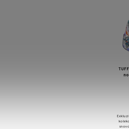
TUFF
no
Exkluzi
kolek
snovo