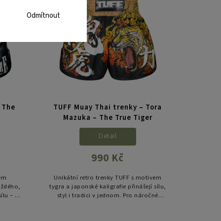
Odmítnout
 The
TUFF Muay Thai trenky – Tora
Mazuka – The True Tiger
Detail
990 Kč
vem
Unikátní retro trenky TUFF s motivem
aždého,
tygra a japonské kaligrafie přinášejí sílu,
ílu – v
styl i tradici v jednom. Pro náročné
bojovníky, kteří chtějí vyniknout nejen
výkonem, ale i...