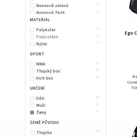
1
Neonově zelená
1
Neonově žlutá
3
MATERIÁL
Růžová
1
Šedá
54
Polyester
Ego 
5
Zelená
0
Polycotton
1
Vínová
3
Nylon
SPORT
32
MMA
57
Thajský box
Pr
57
Kick box
Comb
TUF
URČENÍ
vo
13
Děti
zp
53
Muži
57
Ženy
ZEMĚ PŮVODU
47
Thajsko