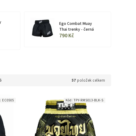
y
Ego Combat Muay
Thai trenky - černá
790 Kč
57
položek celkem
ě
d:
EC0505
Kód:
TPY-RMS013-BLK-S