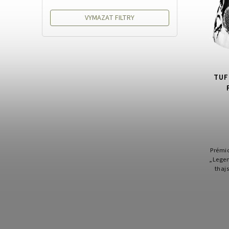
VYMAZAT FILTRY
TUF
Prémi
„Legen
thaj
maxim