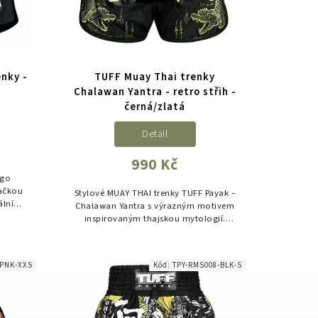
nky -
TUFF Muay Thai trenky
Chalawan Yantra - retro střih -
černá/zlatá
Detail
990 Kč
Ego
ačkou
Stylové MUAY THAI trenky TUFF Payak –
ální
Chalawan Yantra s výrazným motivem
lní
inspirovaným thajskou mytologií.
as.
Navrženy pro maximální volnost
pohybu, precizní provedení a
každodenní...
-PNK-XXS
Kód:
TPY-RMS008-BLK-S