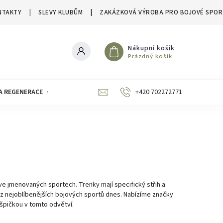
NTAKTY
SLEVY KLUBŮM
ZAKÁZKOVÁ VÝROBA PRO BOJOVÉ SPOR
Nákupní košík
Prázdný košík
A REGENERACE
ZNAČKY
SLEVY A VÝPRODEJE
+420 702272771
 ve jmenovaných sportech. Trenky mají specifický střih a
 z nejoblíbenějších bojových sportů dnes. Nabízíme značky
 špičkou v tomto odvětví.