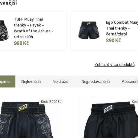
vanější
TUFF Muay Thai
Ego Combat Mua
trenky – Payak –
Thai trenky -
Wrath of the Ashura -
černá/zlatá
retro střih
890 Kč
990 Kč
Zobrazit více produktů
ujeme
Nejlevnější
Nejdražší
Nejprodávanější
Abecedn
Kód:
EC0931
Kó