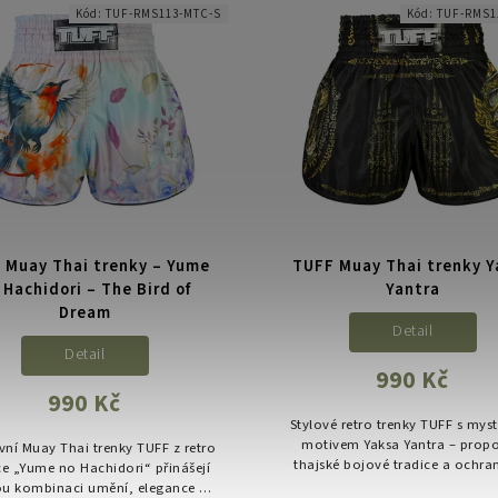
Kód:
TUF-RMS113-MTC-S
Kód:
TUF-RMS1
 Muay Thai trenky – Yume
TUFF Muay Thai trenky Y
 Hachidori – The Bird of
Yantra
Dream
Detail
Detail
990 Kč
990 Kč
Stylové retro trenky TUFF s mys
motivem Yaksa Yantra – propo
vní Muay Thai trenky TUFF z retro
thajské bojové tradice a ochr
ce „Yume no Hachidori“ přinášejí
symbolů v jedinečném desig
u kombinaci umění, elegance a