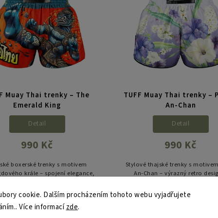
F Muay Thai trenky – The
TUFF Muay Thai trenky – 
Emerald King
An-Chan
Detail
Detail
990 Kč
990 Kč
ské boxerské trenky s motivem
Stylové thajské trenky s motive
dového krále – spojení elegance,
An-Chan – výrazný retro desi
íly a tradiční thajské kultury.
purpurovém provedení pro jed
tréninkový styl.
bory cookie. Dalším procházením tohoto webu vyjadřujete
áním.. Více informací
zde
.
Kód:
TUF-RMS107-MTC-S
Kód:
TUF-RMS1