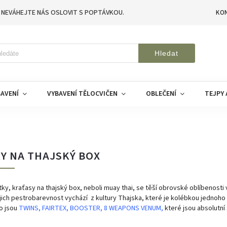
 NEVÁHEJTE NÁS OSLOVIT S POPTÁVKOU.
KO
Hledat
AVENÍ
VYBAVENÍ TĚLOCVIČEN
OBLEČENÍ
TEJPY 
Y NA THAJSKÝ BOX
tky, kraťasy na thajský box, neboli muay thai, se těší obrovské oblíbenosti
ejich pestrobarevnost vychází
z kultury Thajska, které je kolébkou jednoho
o jsou
TWINS
,
FAIRTEX
,
BOOSTER
,
8 WEAPONS
VENUM
,
které jsou absolutní