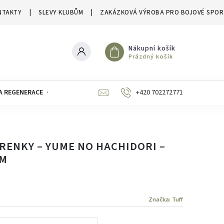
NTAKTY
SLEVY KLUBŮM
ZAKÁZKOVÁ VÝROBA PRO BOJOVÉ SPOR
Nákupní košík
Prázdný košík
A REGENERACE
ZNAČKY
SLEVY A VÝPRODEJE
+420 702272771
RENKY – YUME NO HACHIDORI –
AM
Značka:
Tuff