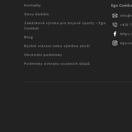
Kontakty
Ego Comb
Slevy klubům
info
@
Zakázková výroba pro bojové sporty – Ego
+420 
Combat
https
Blog
egoc
Rychlé vrácení nebo výměna zboží
Obchodní podmínky
Podmínky ochrany osobních údajů