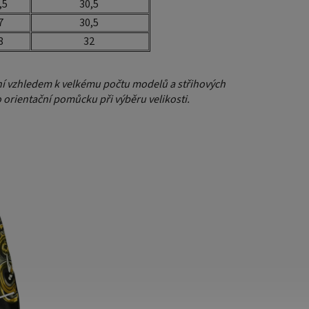
,5
30,5
7
30,5
8
32
í vzhledem k velkému počtu modelů a střihových
 orientační pomůcku při výběru velikosti.