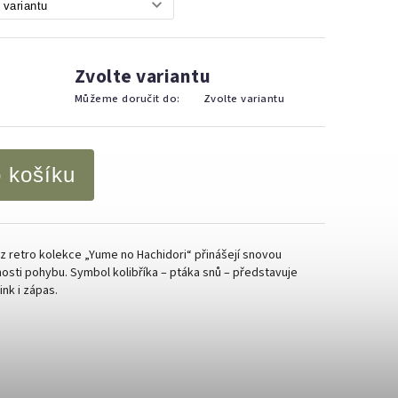
Zvolte variantu
Můžeme doručit do:
Zvolte variantu
o košíku
 z retro kolekce „Yume no Hachidori“ přinášejí snovou
osti pohybu. Symbol kolibříka – ptáka snů – představuje
ink i zápas.