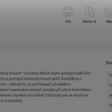
Tisk
Zeptat se
Hlíd
Do
rd of Dream“ z kolekce Retro Style vynikají tradičním
K
in a jemných barevných kontrastů. Kolibřík je v
sti – přesně to, co potřebuješ při každém
Z
nabízí maximální volnost pohybu při všech technikách.
trénink v horkém prostředí. Elastický pas se skrytými
B
t a stabilitu.
U