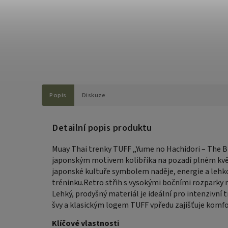
Popis
Diskuze
Detailní popis produktu
Muay Thai trenky TUFF „Yume no Hachidori – The Bi
japonským motivem kolibříka na pozadí plném květ
japonské kultuře symbolem naděje, energie a lehko
tréninku.Retro střih s vysokými bočními rozparky 
Lehký, prodyšný materiál je ideální pro intenzivní 
švy a klasickým logem TUFF vpředu zajišťuje komfor
Klíčové vlastnosti