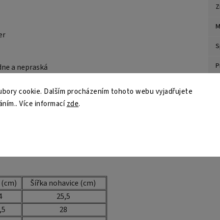
Z
M
er
S
P
dne a nepraská
Z
bory cookie. Dalším procházením tohoto webu vyjadřujete
áním.. Více informací
zde
.
ný program
 (cm)
Šířka nohavice (cm)
4
25,5
,5
28