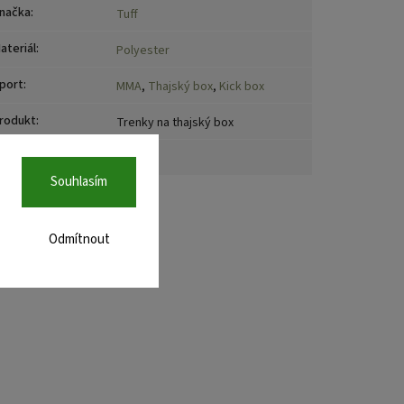
načka
:
Tuff
ateriál
:
Polyester
port
:
MMA
,
Thajský box
,
Kick box
rodukt
:
Trenky na thajský box
emě původu
:
Thajsko
Souhlasím
Odmítnout