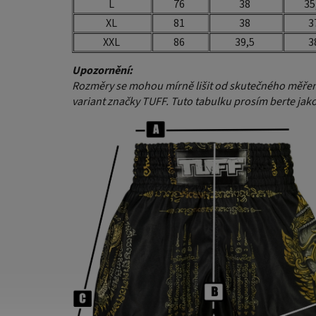
L
76
38
35
XL
81
38
3
XXL
86
39,5
3
Upozornění:
Rozměry se mohou mírně lišit od skutečného měřen
variant značky TUFF. Tuto tabulku prosím berte jako