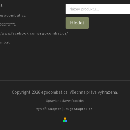
at
egocombat.cz
Hledat
702272771
://www.facebook.com/egocombat.cz/
ombat
Copyright 2026
egocombat.cz
. Všechna práva vyhrazena.
Upravit nastavení cookies
Vytvořil
Shoptet
| Design
Shoptak.cz.