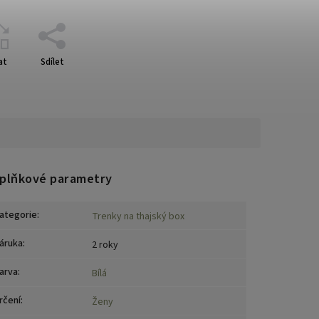
at
Sdílet
plňkové parametry
ategorie
:
Trenky na thajský box
áruka
:
2 roky
arva
:
Bílá
rčení
:
Ženy