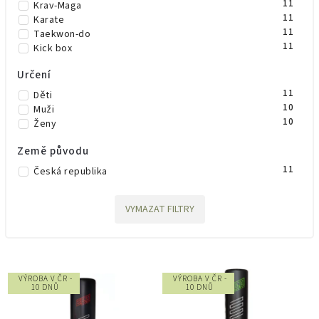
11
Krav-Maga
11
Karate
11
Taekwon-do
11
Kick box
Určení
11
Děti
10
Muži
10
Ženy
Země původu
11
Česká republika
VYMAZAT FILTRY
VÝROBA V ČR -
VÝROBA V ČR -
10 DNŮ
10 DNŮ