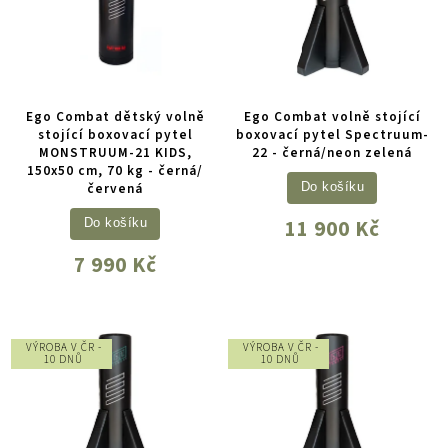
Ego Combat dětský volně
Ego Combat volně stojící
stojící boxovací pytel
boxovací pytel Spectruum-
MONSTRUUM-21 KIDS,
22 - černá/neon zelená
150x50 cm, 70 kg - černá/
červená
Do košíku
11 900 Kč
Do košíku
7 990 Kč
VÝROBA V ČR -
VÝROBA V ČR -
10 DNŮ
10 DNŮ