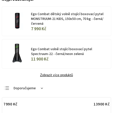
Ego Combat dětský volně stojící boxovací pytel
MONSTRUUM-21 KIDS, 150x50 cm, 70 kg - černá/
červená
7 990 Kč
Ego Combat volně stojící boxovací pytel
Spectruum-22 - černá/neon zelená
11 900 Kč
Zobrazit více produktů
Doporučujeme
Nejlevnější
7990
Kč
13900
Kč
Nejdražší
Nejprodávanější