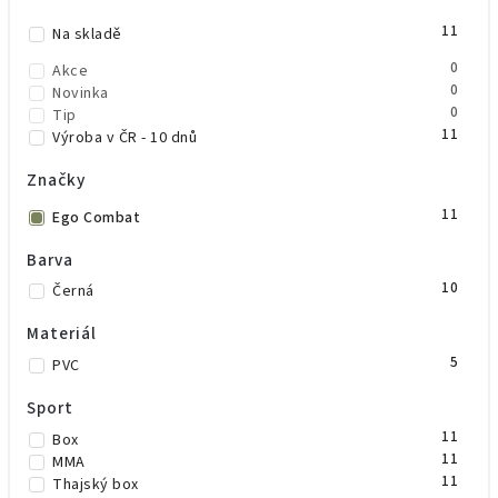
11
Abecedně
Na skladě
0
Akce
0
Novinka
0
Tip
11
Výroba v ČR - 10 dnů
Značky
11
Ego Combat
Barva
10
Černá
Materiál
5
PVC
Sport
11
Box
11
MMA
11
Thajský box