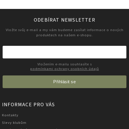
ODEBÍRAT NEWSLETTER
Vložte svůj e-mail a my vám budeme zasílat informace o nových
produktech na našem e-shopu.
Vložením e-mailu souhlasíte s
podmínkami ochrany osobních údajů
Přihlásit se
INFORMACE PRO VÁS
Kontakty
Slevy klubům