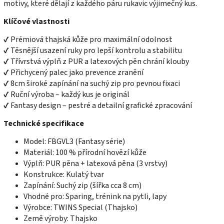
motivy, které dělají z každého páru rukavic výjimečný kus.
Klíčové vlastnosti
✔ Prémiová thajská kůže pro maximální odolnost
✔ Těsnější usazení ruky pro lepší kontrolu a stabilitu
✔ Třívrstvá výplň z PUR a latexových pěn chrání klouby
✔ Přichycený palec jako prevence zranění
✔ 8cm široké zapínání na suchý zip pro pevnou fixaci
✔ Ruční výroba – každý kus je originál
✔ Fantasy design – pestré a detailní grafické zpracování
Technické specifikace
Model: FBGVL3 (Fantasy série)
Materiál: 100 % přírodní hovězí kůže
Výplň: PUR pěna + latexová pěna (3 vrstvy)
Konstrukce: Kulatý tvar
Zapínání: Suchý zip (šířka cca 8 cm)
Vhodné pro: Sparing, trénink na pytli, lapy
Výrobce: TWINS Special (Thajsko)
Země výroby: Thajsko