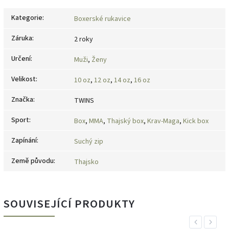
Kategorie
:
Boxerské rukavice
Záruka
:
2 roky
Určení
:
Muži
,
Ženy
Velikost
:
10 oz
,
12 oz
,
14 oz
,
16 oz
Značka
:
TWINS
Sport
:
Box
,
MMA
,
Thajský box
,
Krav-Maga
,
Kick box
Zapínání
:
Suchý zip
Země původu
:
Thajsko
SOUVISEJÍCÍ PRODUKTY
Previous
Next