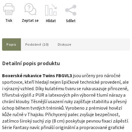
Tisk
Zeptat se
Hlídat
Sdílet
Popis
Podobné (10)
Diskuze
Detailní popis produktu
Boxerské rukavice Twins FBGVL3
jsou určeny pro náročné
sportovce, kteří hledají nejen špičkové technické provedení, ale
i výrazný vzhled. Díky kulatému tvaru se ruka usazuje přirozeně,
třívrstvá výplň z PUR a latexových pěn výborně tlumí nárazy a
chrání klouby. Těsnější usazení ruky zajišťuje stabilitu a přesný
úchop během tvrdých tréninků. Vyrobeno z prémiové hovězí
kůže ručně v Thajsku. Přichycený palec zvyšuje bezpečnost,
zatímco široký suchý zip (8 cm) poskytuje pevnou fixaci zápěstí.
Série Fantasy navíc přináší originální a propracované grafické