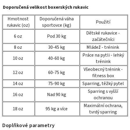
Doporučená velikost boxerských rukavic
Hmotnost
Doporučená váha
Použití
rukavic (oz)
sportovce (kg)
Dětské rukavice -
6 oz
Pod 30 kg
začátečníci
8 oz
30-45 kg
Mládež - trénink
Práce na pytli - lehký
10 oz
40-60 kg
trénink
Všeobecný trénink -
12 oz
60-75 kg
fitness box
14 oz
75-90 kg
Sparring, těžký pytel
Sparring s vyšší
16 oz
Nad 90 kg
ochranou
Maximální ochrana,
18 oz
95 kg a více
tvrdý sparring
Doplňkové parametry