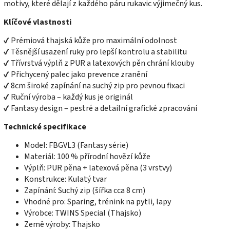
motivy, které dělají z každého páru rukavic výjimečný kus.
Klíčové vlastnosti
✔ Prémiová thajská kůže pro maximální odolnost
✔ Těsnější usazení ruky pro lepší kontrolu a stabilitu
✔ Třívrstvá výplň z PUR a latexových pěn chrání klouby
✔ Přichycený palec jako prevence zranění
✔ 8cm široké zapínání na suchý zip pro pevnou fixaci
✔ Ruční výroba – každý kus je originál
✔ Fantasy design – pestré a detailní grafické zpracování
Technické specifikace
Model: FBGVL3 (Fantasy série)
Materiál: 100 % přírodní hovězí kůže
Výplň: PUR pěna + latexová pěna (3 vrstvy)
Konstrukce: Kulatý tvar
Zapínání: Suchý zip (šířka cca 8 cm)
Vhodné pro: Sparing, trénink na pytli, lapy
Výrobce: TWINS Special (Thajsko)
Země výroby: Thajsko