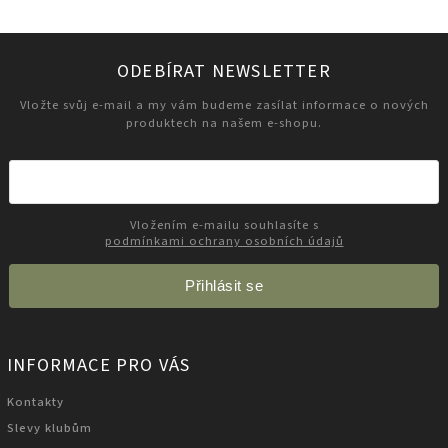
ODEBÍRAT NEWSLETTER
Vložte svůj e-mail a my vám budeme zasílat informace o nových
produktech na našem e-shopu.
Vložením e-mailu souhlasíte s
podmínkami ochrany osobních údajů
Přihlásit se
INFORMACE PRO VÁS
Kontakty
Slevy klubům