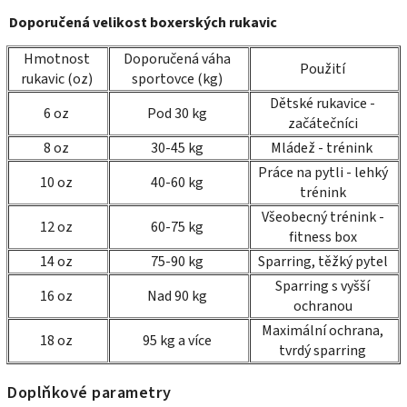
Doporučená velikost boxerských rukavic
Hmotnost
Doporučená váha
Použití
rukavic (oz)
sportovce (kg)
Dětské rukavice -
6 oz
Pod 30 kg
začátečníci
8 oz
30-45 kg
Mládež - trénink
Práce na pytli - lehký
10 oz
40-60 kg
trénink
Všeobecný trénink -
12 oz
60-75 kg
fitness box
14 oz
75-90 kg
Sparring, těžký pytel
Sparring s vyšší
16 oz
Nad 90 kg
ochranou
Maximální ochrana,
18 oz
95 kg a více
tvrdý sparring
Doplňkové parametry