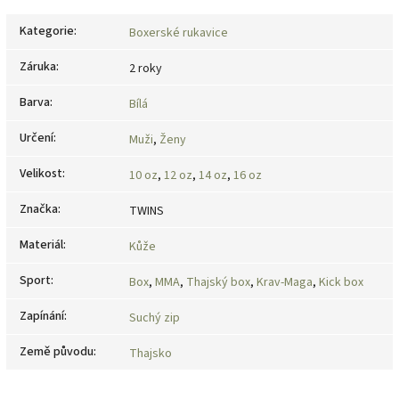
Kategorie
:
Boxerské rukavice
Záruka
:
2 roky
Barva
:
Bílá
Určení
:
Muži
,
Ženy
Velikost
:
10 oz
,
12 oz
,
14 oz
,
16 oz
Značka
:
TWINS
Materiál
:
Kůže
Sport
:
Box
,
MMA
,
Thajský box
,
Krav-Maga
,
Kick box
Zapínání
:
Suchý zip
Země původu
:
Thajsko