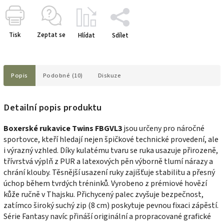
Tisk
Zeptat se
Hlídat
Sdílet
Popis
Podobné (10)
Diskuze
Detailní popis produktu
Boxerské rukavice Twins FBGVL3
jsou určeny pro náročné
sportovce, kteří hledají nejen špičkové technické provedení, ale
i výrazný vzhled. Díky kulatému tvaru se ruka usazuje přirozeně,
třívrstvá výplň z PUR a latexových pěn výborně tlumí nárazy a
chrání klouby. Těsnější usazení ruky zajišťuje stabilitu a přesný
úchop během tvrdých tréninků. Vyrobeno z prémiové hovězí
kůže ručně v Thajsku. Přichycený palec zvyšuje bezpečnost,
zatímco široký suchý zip (8 cm) poskytuje pevnou fixaci zápěstí.
Série Fantasy navíc přináší originální a propracované grafické