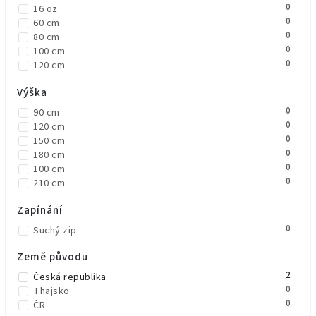
0
16 oz
0
60 cm
0
80 cm
0
100 cm
0
120 cm
Výška
0
90 cm
0
120 cm
0
150 cm
0
180 cm
0
100 cm
0
210 cm
Zapínání
0
Suchý zip
Země původu
2
Česká republika
0
Thajsko
0
ČR