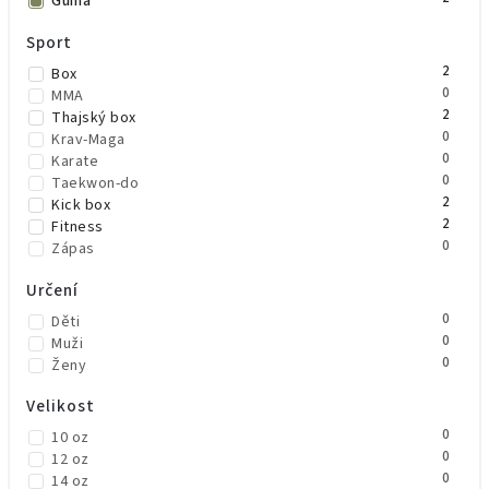
Guma
Sport
2
Box
0
MMA
2
Thajský box
0
Krav-Maga
0
Karate
0
Taekwon-do
2
Kick box
2
Fitness
0
Zápas
Určení
0
Děti
0
Muži
0
Ženy
Velikost
0
10 oz
0
12 oz
0
14 oz