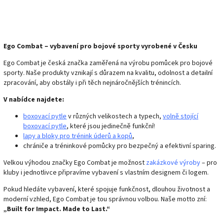
Ego Combat – vybavení pro bojové sporty vyrobené v Česku
Ego Combat je česká značka zaměřená na výrobu pomůcek pro bojové
sporty. Naše produkty vznikají s důrazem na kvalitu, odolnost a detailní
zpracování, aby obstály i při těch nejnáročnějších trénincích.
V nabídce najdete:
boxovací pytle
v různých velikostech a typech,
volně stojící
boxovací pytle
, které jsou jedinečně funkční!
lapy a bloky pro trénink úderů a kopů
,
chrániče a tréninkové pomůcky pro bezpečný a efektivní sparing.
Velkou výhodou značky Ego Combat je možnost
zakázkové výroby
– pro
kluby i jednotlivce připravíme vybavení s vlastním designem či logem.
Pokud hledáte vybavení, které spojuje funkčnost, dlouhou životnost a
moderní vzhled, Ego Combat je tou správnou volbou. Naše motto zní:
„Built for Impact. Made to Last.“