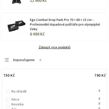
11 900 Kč
Ego Combat Drop Pads Pro 70 × 60 × 15 cm –
Profesionální dopadové polštáře pro olympijské
činky
6 490 Kč
Zobrazit více produktů
Doporučujeme
Nejlevnější
750
Kč
790
Kč
Nejdražší
Nejprodávanější
0
Abecedně
Na skladě
0
Akce
0
Novinka
0