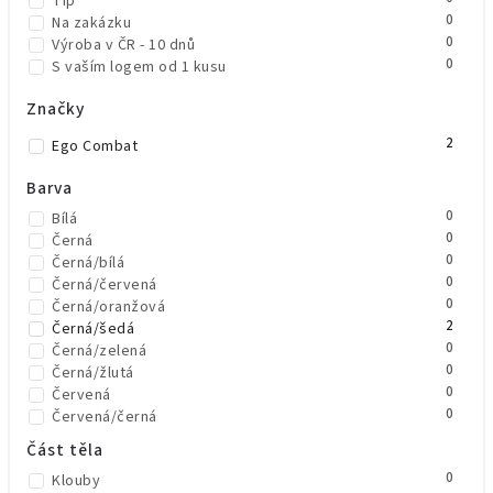
Tip
0
Na zakázku
0
Výroba v ČR - 10 dnů
0
S vaším logem od 1 kusu
Značky
2
Ego Combat
Barva
0
Bílá
0
Černá
0
Černá/bílá
0
Černá/červená
0
Černá/oranžová
2
Černá/šedá
0
Černá/zelená
0
Černá/žlutá
0
Červená
0
Červená/černá
0
Modrá
Část těla
0
Oranžová
0
Klouby
0
Šedá