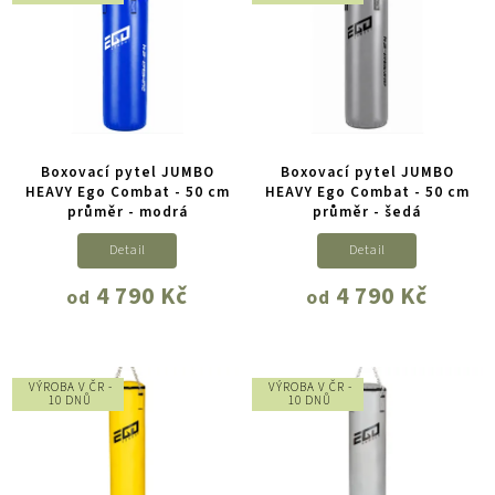
Boxovací pytel JUMBO
Boxovací pytel JUMBO
HEAVY Ego Combat - 50 cm
HEAVY Ego Combat - 50 cm
průměr - modrá
průměr - šedá
Detail
Detail
4 790 Kč
4 790 Kč
od
od
VÝROBA V ČR -
VÝROBA V ČR -
10 DNŮ
10 DNŮ