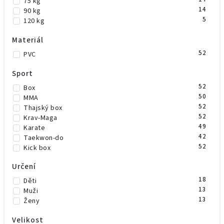
75 kg
14
90 kg
5
120 kg
Materiál
52
PVC
Sport
52
Box
50
MMA
52
Thajský box
52
Krav-Maga
49
Karate
42
Taekwon-do
52
Kick box
Určení
18
Děti
13
Muži
13
Ženy
Velikost