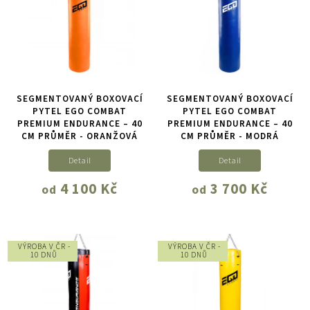
SEGMENTOVANÝ BOXOVACÍ
SEGMENTOVANÝ BOXOVACÍ
PYTEL EGO COMBAT
PYTEL EGO COMBAT
PREMIUM ENDURANCE – 40
PREMIUM ENDURANCE – 40
CM PRŮMĚR - ORANŽOVÁ
CM PRŮMĚR - MODRÁ
Detail
Detail
4 100 Kč
3 700 Kč
od
od
VÝROBA V ČR -
VÝROBA V ČR -
10 DNŮ
10 DNŮ