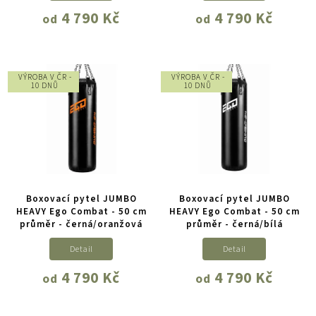
4 790 Kč
4 790 Kč
od
od
VÝROBA V ČR -
VÝROBA V ČR -
10 DNŮ
10 DNŮ
Boxovací pytel JUMBO
Boxovací pytel JUMBO
HEAVY Ego Combat - 50 cm
HEAVY Ego Combat - 50 cm
průměr - černá/oranžová
průměr - černá/bílá
Detail
Detail
4 790 Kč
4 790 Kč
od
od