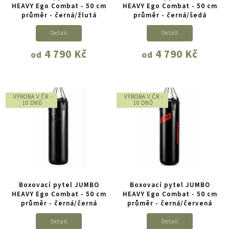
HEAVY Ego Combat - 50 cm
HEAVY Ego Combat - 50 cm
průměr - černá/žlutá
průměr - černá/šedá
Detail
Detail
4 790 Kč
4 790 Kč
od
od
VÝROBA V ČR -
VÝROBA V ČR -
10 DNŮ
10 DNŮ
Boxovací pytel JUMBO
Boxovací pytel JUMBO
HEAVY Ego Combat - 50 cm
HEAVY Ego Combat - 50 cm
průměr - černá/černá
průměr - černá/červená
Detail
Detail