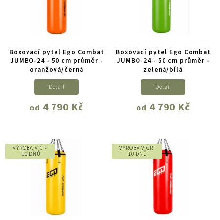
Boxovací pytel Ego Combat
Boxovací pytel Ego Combat
JUMBO-24 - 50 cm průměr -
JUMBO-24 - 50 cm průměr -
oranžová/černá
zelená/bílá
Detail
Detail
4 790 Kč
4 790 Kč
od
od
VÝROBA V ČR -
VÝROBA V ČR -
10 DNŮ
10 DNŮ