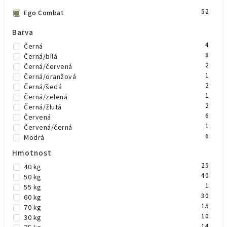
52
Ego Combat
Barva
4
Černá
8
Černá/bílá
2
Černá/červená
1
Černá/oranžová
2
Černá/šedá
1
Černá/zelená
2
Černá/žlutá
6
Červená
1
Červená/černá
6
Modrá
3
Oranžová
Hmotnost
4
Šedá
25
40 kg
3
Zelená
40
50 kg
3
Žlutá
1
55 kg
2
Černá/černá
30
60 kg
1
Vínová
15
70 kg
1
Žlutá/černá
10
30 kg
1
Vínová/bílá
14