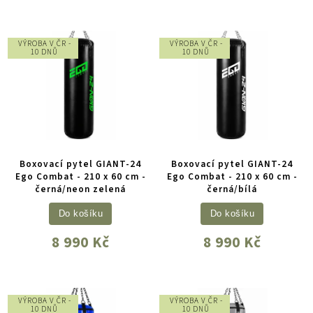
VÝROBA V ČR -
VÝROBA V ČR -
10 DNŮ
10 DNŮ
Boxovací pytel GIANT-24
Boxovací pytel GIANT-24
Ego Combat - 210 x 60 cm -
Ego Combat - 210 x 60 cm -
černá/neon zelená
černá/bílá
Do košíku
Do košíku
8 990 Kč
8 990 Kč
VÝROBA V ČR -
VÝROBA V ČR -
10 DNŮ
10 DNŮ