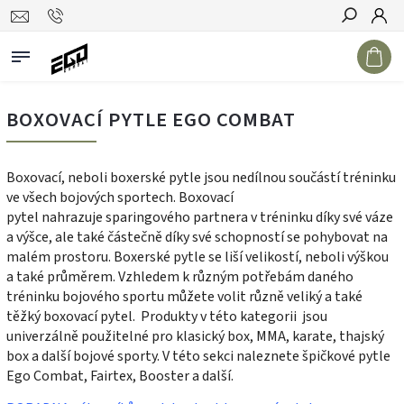
Hledat
BOXOVACÍ PYTLE EGO COMBAT
Boxovací, neboli boxerské pytle jsou nedílnou součástí tréninku
ve všech bojových sportech. Boxovací
pytel nahrazuje sparingového partnera v tréninku díky své váze
a výšce, ale také částečně díky své schopností se pohybovat na
malém prostoru. Boxerské pytle se liší velikostí, neboli výškou
a také průměrem. Vzhledem k různým potřebám daného
tréninku bojového sportu můžete volit různě veliký a také
těžký boxovací pytel. Produkty v této kategorii jsou
univerzálně použitelné pro klasický box, MMA, karate, thajský
box a další bojové sporty. V této sekci naleznete špičkové pytle
Ego Combat, Fairtex, Booster a další.