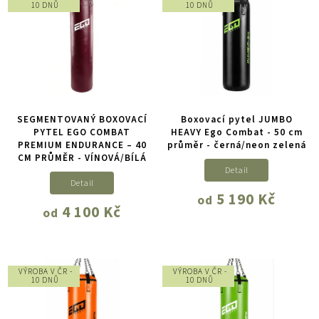
10 DNŮ
10 DNŮ
SEGMENTOVANÝ BOXOVACÍ
Boxovací pytel JUMBO
PYTEL EGO COMBAT
HEAVY Ego Combat - 50 cm
PREMIUM ENDURANCE – 40
průměr - černá/neon zelená
CM PRŮMĚR - VÍNOVÁ/BÍLÁ
Detail
Detail
5 190 Kč
od
4 100 Kč
od
VÝROBA V ČR -
VÝROBA V ČR -
10 DNŮ
10 DNŮ