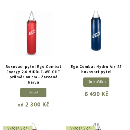
Boxovací pytel Ego Combat
Ego Combat Hydro Air-25
Energy 2.0 MIDDLE-WEIGHT
boxovací pytel
průměr 40 cm - červená
barva
Do košíku
6 490 Kč
Detail
2 300 Kč
od
VÝROBA V ČR -
VÝROBA V ČR -