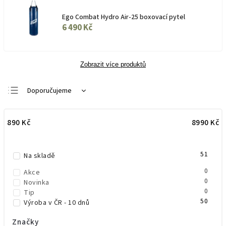
Ego Combat Hydro Air-25 boxovací pytel
6 490 Kč
Zobrazit více produktů
Doporučujeme
Nejlevnější
890
Kč
8990
Kč
Nejdražší
Nejprodávanější
51
Abecedně
Na skladě
0
Akce
0
Novinka
0
Tip
50
Výroba v ČR - 10 dnů
Značky