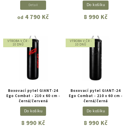
Detail
Do košíku
4 790 Kč
8 990 Kč
od
VÝROBA V ČR -
VÝROBA V ČR -
10 DNŮ
10 DNŮ
Boxovací pytel GIANT-24
Boxovací pytel GIANT-24
Ego Combat - 210 x 60 cm -
Ego Combat - 210 x 60 cm -
černá/červená
černá/černá
Do košíku
Do košíku
8 990 Kč
8 990 Kč