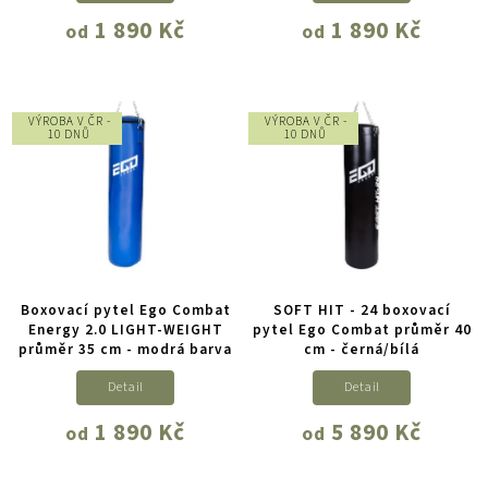
1 890 Kč
1 890 Kč
od
od
VÝROBA V ČR -
VÝROBA V ČR -
10 DNŮ
10 DNŮ
Boxovací pytel Ego Combat
SOFT HIT - 24 boxovací
Energy 2.0 LIGHT-WEIGHT
pytel Ego Combat průměr 40
průměr 35 cm - modrá barva
cm - černá/bílá
Detail
Detail
1 890 Kč
5 890 Kč
od
od