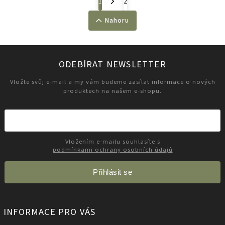
1
2
Nahoru
ODEBÍRAT NEWSLETTER
Vložte svůj e-mail a my vám budeme zasílat informace o nových
produktech na našem e-shopu.
Vložením e-mailu souhlasíte s
podmínkami ochrany osobních údajů
Přihlásit se
INFORMACE PRO VÁS