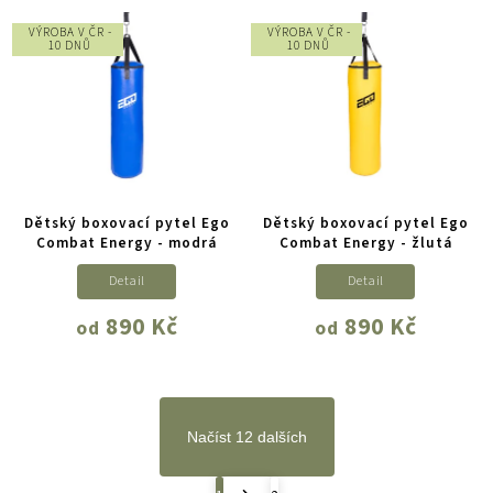
VÝROBA V ČR -
VÝROBA V ČR -
10 DNŮ
10 DNŮ
Dětský boxovací pytel Ego
Dětský boxovací pytel Ego
Combat Energy - modrá
Combat Energy - žlutá
Detail
Detail
890 Kč
890 Kč
od
od
Načíst 12 dalších