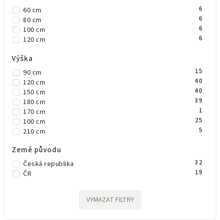
6
60 cm
6
80 cm
6
100 cm
6
120 cm
Výška
15
90 cm
40
120 cm
40
150 cm
39
180 cm
1
170 cm
25
100 cm
5
210 cm
Země původu
32
Česká republika
19
ČR
VYMAZAT FILTRY