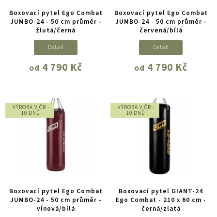
Boxovací pytel Ego Combat
Boxovací pytel Ego Combat
JUMBO-24 - 50 cm průměr -
JUMBO-24 - 50 cm průměr -
žlutá/černá
červená/bílá
Detail
Detail
4 790 Kč
4 790 Kč
od
od
VÝROBA V ČR -
VÝROBA V ČR -
10 DNŮ
10 DNŮ
Boxovací pytel Ego Combat
Boxovací pytel GIANT-24
JUMBO-24 - 50 cm průměr -
Ego Combat - 210 x 60 cm -
vínová/bílá
černá/zlatá