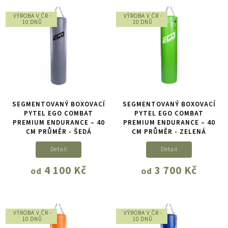
VÝROBA V ČR -
VÝROBA V ČR -
10 DNŮ
10 DNŮ
SEGMENTOVANÝ BOXOVACÍ
SEGMENTOVANÝ BOXOVACÍ
PYTEL EGO COMBAT
PYTEL EGO COMBAT
PREMIUM ENDURANCE – 40
PREMIUM ENDURANCE – 40
CM PRŮMĚR - ŠEDÁ
CM PRŮMĚR - ZELENÁ
Detail
Detail
4 100 Kč
3 700 Kč
od
od
VÝROBA V ČR -
VÝROBA V ČR -
10 DNŮ
10 DNŮ