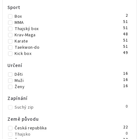
0
Zlatá
Sport
4
Žlutá
1
Žlutá/černá
2
Box
51
MMA
51
Thajský box
48
Krav-Maga
51
Karate
51
Taekwon-do
49
Kick box
Určení
16
Děti
16
Muži
16
Ženy
Zapínání
0
Suchý zip
Země původu
22
Česká republika
0
Thajsko