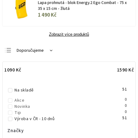
Lapa prohnutá - blok Energy.2 Ego Combat - 75 x
35 x 15 cm - žlutá
1 490 Kč
Zobrazit více produktů
Doporučujeme
Nejlevnější
1090
Kč
1590
Kč
Nejdražší
Nejprodávanější
51
Abecedně
Na skladě
0
Akce
0
Novinka
0
Tip
51
Výroba v ČR - 10 dnů
Značky