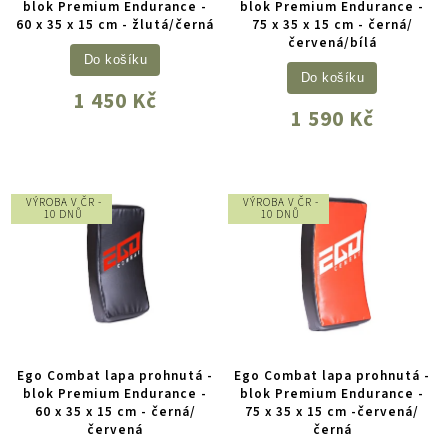
blok Premium Endurance -
blok Premium Endurance -
60 x 35 x 15 cm - žlutá/černá
75 x 35 x 15 cm - černá/
červená/bílá
Do košíku
Do košíku
1 450 Kč
1 590 Kč
VÝROBA V ČR -
VÝROBA V ČR -
10 DNŮ
10 DNŮ
Ego Combat lapa prohnutá -
Ego Combat lapa prohnutá -
blok Premium Endurance -
blok Premium Endurance -
60 x 35 x 15 cm - černá/
75 x 35 x 15 cm -červená/
červená
černá