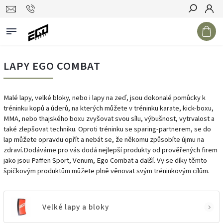
Hledat
LAPY EGO COMBAT
Malé lapy, velké bloky, nebo i lapy na zeď, jsou dokonalé pomůcky k
tréninku kopů a úderů, na kterých můžete v tréninku karate, kick-boxu,
MMA, nebo thajského boxu zvyšovat svou sílu, výbušnost, vytrvalost a
také zlepšovat techniku. Oproti tréninku se sparing-partnerem, se do
lap můžete opravdu opřít a nebát se, že někomu způsobíte újmu na
zdraví.Dodáváme pro vás dodá nejlepší produkty od prověřených firem
jako jsou Paffen Sport, Venum, Ego Combat a další. Vy se díky těmto
špičkovým produktům můžete plně věnovat svým tréninkovým cílům.
Velké lapy a bloky