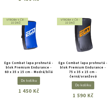
VÝROBA V ČR -
VÝROBA V ČR -
10 DNŮ
10 DNŮ
Ego Combat lapa prohnutá -
Ego Combat lapa prohnutá -
blok Premium Endurance -
blok Premium Endurance -
60 x 35 x 15 cm - Modrá/bílá
75 x 35 x 15 cm -
černá/oranžová
Do košíku
Do košíku
1 450 Kč
1 590 Kč