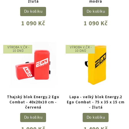
žlutá
modrá
Do košíku
Do košíku
1 090 Kč
1 090 Kč
VÝROBA V ČR -
VÝROBA V ČR -
10 DNŮ
10 DNŮ
Thajský blok Energy.2 Ego
Lapa - velký blok Energy.2
Combat - 40x20x10 cm -
Ego Combat - 75 x 35 x 15 cm
červená
- žlutá
Do košíku
Do košíku