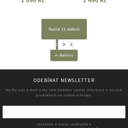
1 090 Kč
1 490 Kč
Načíst 11 dalších
1
2
Nahoru
ODEBÍRAT NEWSLETTER
Vložte svůj e-mail a my vám budeme zasílat informace o nových
produktech na našem e-shopu.
Vložením e-mailu souhlasíte s