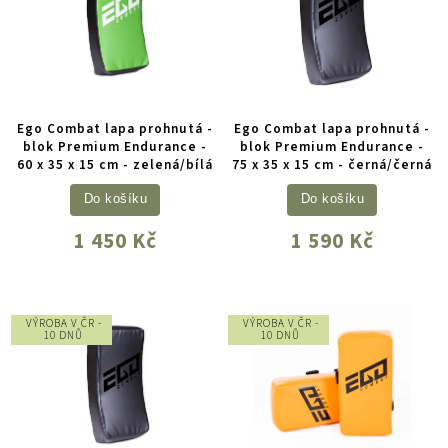
Ego Combat lapa prohnutá -
Ego Combat lapa prohnutá -
blok Premium Endurance -
blok Premium Endurance -
60 x 35 x 15 cm - zelená/bílá
75 x 35 x 15 cm - černá/černá
Do košíku
Do košíku
1 450 Kč
1 590 Kč
VÝROBA V ČR -
VÝROBA V ČR -
10 DNŮ
10 DNŮ