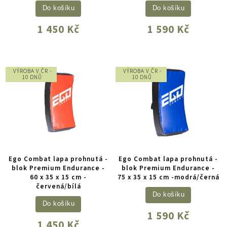
Do košíku
Do košíku
1 450 Kč
1 590 Kč
VÝROBA V ČR -
VÝROBA V ČR -
10 DNŮ
10 DNŮ
Ego Combat lapa prohnutá -
Ego Combat lapa prohnutá -
blok Premium Endurance -
blok Premium Endurance -
60 x 35 x 15 cm -
75 x 35 x 15 cm -modrá/černá
červená/bílá
Do košíku
Do košíku
1 590 Kč
1 450 Kč