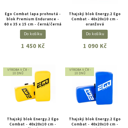
Ego Combat lapa prohnutá -
Thajský blok Energy.2 Ego
blok Premium Endurance -
Combat - 40x20x10 cm -
60 x 35 x 15 cm - černá/černá
oranžová
Do košíku
Do košíku
1 450 Kč
1 090 Kč
VÝROBA V ČR -
VÝROBA V ČR -
10 DNŮ
10 DNŮ
Thajský blok Energy.2 Ego
Thajský blok Energy.2 Ego
Combat - 40x20x10 cm -
Combat - 40x20x10 cm -