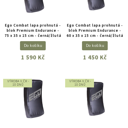
Ego Combat lapa prohnutá -
Ego Combat lapa prohnutá -
blok Premium Endurance -
blok Premium Endurance -
75 x 35 x 15 cm - černá/žlutá
60 x 35 x 15 cm - černá/žlutá
Do košíku
Do košíku
1 590 Kč
1 450 Kč
VÝROBA V ČR -
VÝROBA V ČR -
10 DNŮ
10 DNŮ