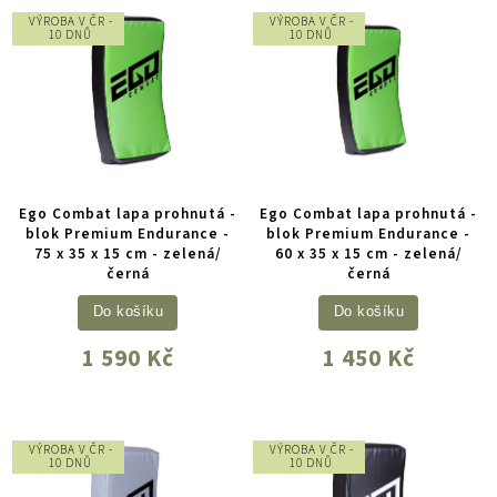
VÝROBA V ČR -
VÝROBA V ČR -
10 DNŮ
10 DNŮ
Ego Combat lapa prohnutá -
Ego Combat lapa prohnutá -
blok Premium Endurance -
blok Premium Endurance -
75 x 35 x 15 cm - zelená/
60 x 35 x 15 cm - zelená/
černá
černá
Do košíku
Do košíku
1 590 Kč
1 450 Kč
VÝROBA V ČR -
VÝROBA V ČR -
10 DNŮ
10 DNŮ