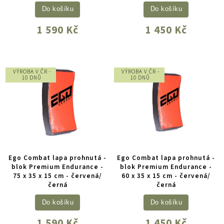
Do košíku
Do košíku
1 590 Kč
1 450 Kč
VÝROBA V ČR -
VÝROBA V ČR -
10 DNŮ
10 DNŮ
Ego Combat lapa prohnutá -
Ego Combat lapa prohnutá -
blok Premium Endurance -
blok Premium Endurance -
75 x 35 x 15 cm - červená/
60 x 35 x 15 cm - červená/
černá
černá
Do košíku
Do košíku
1 590 Kč
1 450 Kč