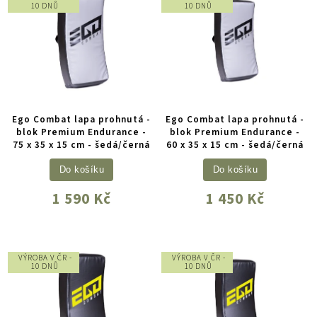
10 DNŮ
10 DNŮ
Ego Combat lapa prohnutá -
Ego Combat lapa prohnutá -
blok Premium Endurance -
blok Premium Endurance -
75 x 35 x 15 cm - šedá/černá
60 x 35 x 15 cm - šedá/černá
Do košíku
Do košíku
1 590 Kč
1 450 Kč
VÝROBA V ČR -
VÝROBA V ČR -
10 DNŮ
10 DNŮ