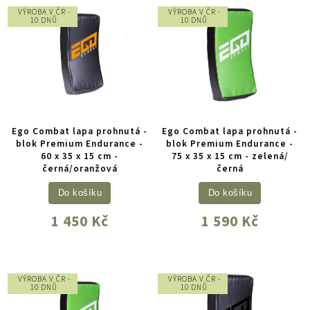
VÝROBA V ČR -
VÝROBA V ČR -
10 DNŮ
10 DNŮ
Ego Combat lapa prohnutá -
Ego Combat lapa prohnutá -
blok Premium Endurance -
blok Premium Endurance -
60 x 35 x 15 cm -
75 x 35 x 15 cm - zelená/
černá/oranžová
černá
Do košíku
Do košíku
1 450 Kč
1 590 Kč
VÝROBA V ČR -
VÝROBA V ČR -
10 DNŮ
10 DNŮ