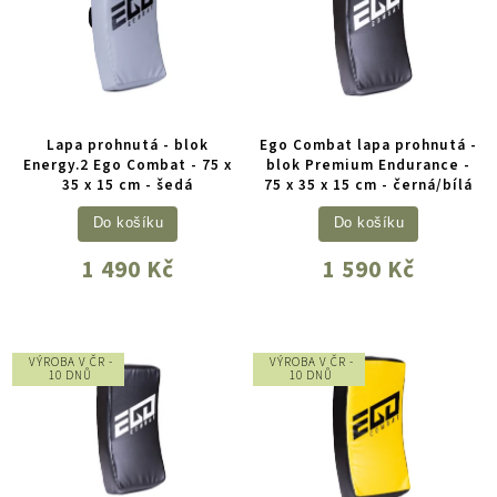
Lapa prohnutá - blok
Ego Combat lapa prohnutá -
Energy.2 Ego Combat - 75 x
blok Premium Endurance -
35 x 15 cm - šedá
75 x 35 x 15 cm - černá/bílá
Do košíku
Do košíku
1 490 Kč
1 590 Kč
VÝROBA V ČR -
VÝROBA V ČR -
10 DNŮ
10 DNŮ