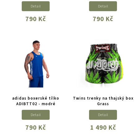
Detail
Detail
790 Kč
790 Kč
adidas boxerské tílko
Twins trenky na thajský box
ADIBTT02 - modré
Grass
Detail
Detail
790 Kč
1 490 Kč