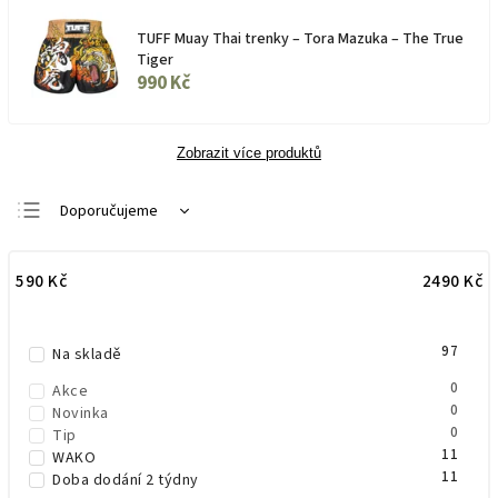
TUFF Muay Thai trenky – Tora Mazuka – The True
Tiger
990 Kč
Zobrazit více produktů
Doporučujeme
Nejlevnější
590
Kč
2490
Kč
Nejdražší
Nejprodávanější
97
Abecedně
Na skladě
0
Akce
0
Novinka
0
Tip
11
WAKO
11
Doba dodání 2 týdny