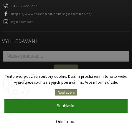
+420 702272771
https://www.facebook.com/egocombat.cz/
egocombat
VYHLEDÁVÁNÍ
Hledat
Tento web používá soubory cookie. Dalším procházením tohoto webu
vyjadřujete souhlas s jejich používáním.. Více informací
zde
.
Copyright 2026
egocombat.cz
. Všechna práva vyhrazena.
Nastavení
Upravit nastavení cookies
Souhlasím
Zakázková výroba na produkty Ego Combat od 1 kusu!
Vytvořil
Shoptet
| Design
Shoptak.cz.
Neváhejte nás oslovit s poptávkou.
Odmítnout