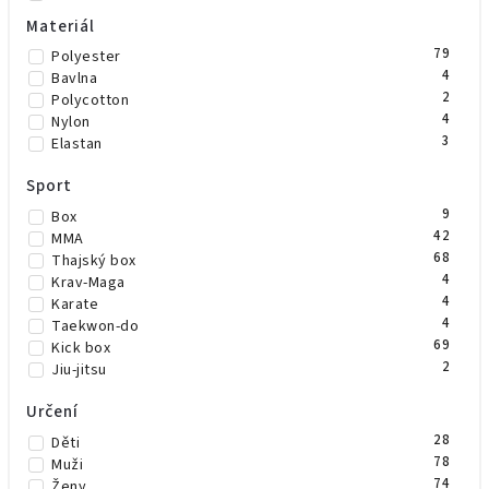
1
Neonově žlutá
Materiál
3
Růžová
79
Polyester
3
Šedá
4
Bavlna
7
Zelená
2
Polycotton
1
Vínová
4
Nylon
3
Elastan
Sport
9
Box
42
MMA
68
Thajský box
4
Krav-Maga
4
Karate
4
Taekwon-do
69
Kick box
2
Jiu-jitsu
Určení
28
Děti
78
Muži
74
Ženy