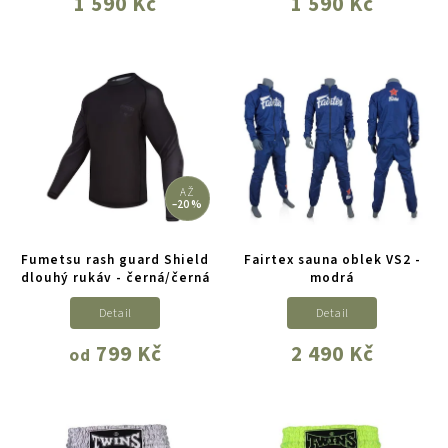
1 590 Kč
1 590 Kč
AŽ
–20 %
Fumetsu rash guard Shield
Fairtex sauna oblek VS2 -
dlouhý rukáv - černá/černá
modrá
Detail
Detail
799 Kč
2 490 Kč
od