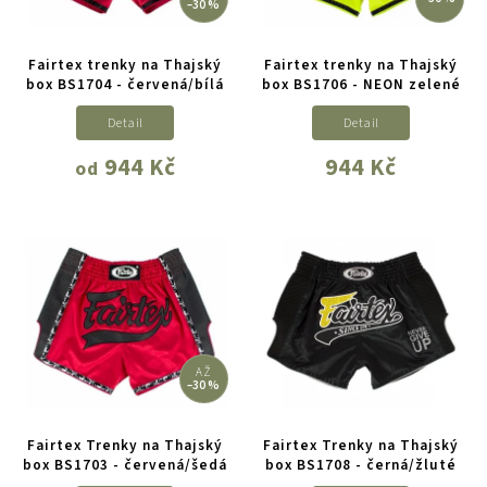
–30 %
Fairtex trenky na Thajský
Fairtex trenky na Thajský
box BS1704 - červená/bílá
box BS1706 - NEON zelené
Detail
Detail
944 Kč
944 Kč
od
AŽ
–30 %
Fairtex Trenky na Thajský
Fairtex Trenky na Thajský
box BS1703 - červená/šedá
box BS1708 - černá/žluté