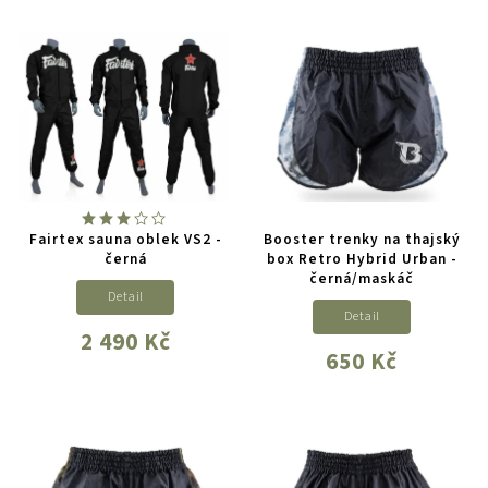
Fairtex sauna oblek VS2 -
Booster trenky na thajský
černá
box Retro Hybrid Urban -
černá/maskáč
Detail
Detail
2 490 Kč
650 Kč