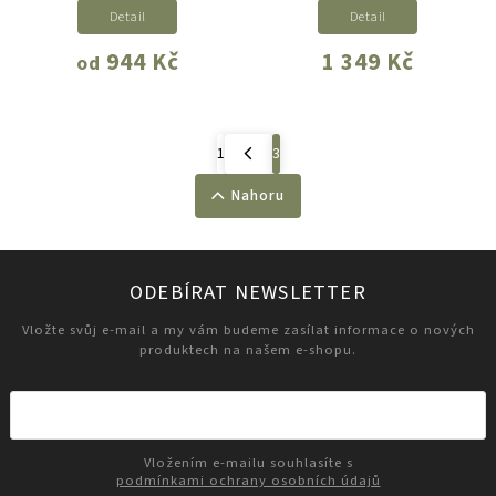
Detail
Detail
944 Kč
1 349 Kč
od
1
3
Nahoru
ODEBÍRAT NEWSLETTER
Vložte svůj e-mail a my vám budeme zasílat informace o nových
produktech na našem e-shopu.
Vložením e-mailu souhlasíte s
podmínkami ochrany osobních údajů