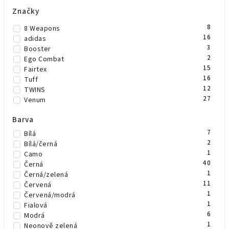
Značky
8
8 Weapons
16
adidas
3
Booster
2
Ego Combat
15
Fairtex
16
Tuff
12
TWINS
27
Venum
Barva
7
Bílá
2
Bílá/černá
1
Camo
40
Černá
1
Černá/zelená
11
Červená
1
Červená/modrá
1
Fialová
6
Modrá
1
Neonově zelená