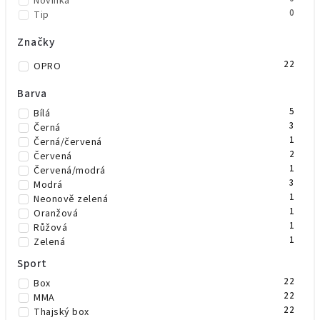
Novinka
0
Tip
Značky
22
OPRO
Barva
5
Bílá
3
Černá
1
Černá/červená
2
Červená
1
Červená/modrá
3
Modrá
1
Neonově zelená
1
Oranžová
1
Růžová
1
Zelená
1
Žlutá
Sport
1
Čirá
22
Box
1
růžová/zelená
22
MMA
22
Thajský box