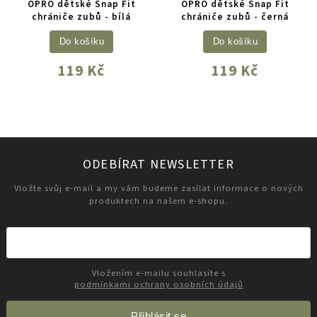
OPRO dětské Snap Fit
OPRO dětské Snap Fit
chrániče zubů - bílá
chrániče zubů - černá
Do košíku
Do košíku
119 Kč
119 Kč
ODEBÍRAT NEWSLETTER
Vložte svůj e-mail a my vám budeme zasílat informace o nových
produktech na našem e-shopu.
Vložením e-mailu souhlasíte s
podmínkami ochrany osobních údajů
Přihlásit se