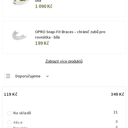
bílá
1 090 Kč
OPRO Snap-Fit Braces – chránič zubů pro
rovnátka - bílá
199 Kč
Zobrazit více produktů
Doporučujeme
Nejlevnější
119
Kč
349
Kč
Nejdražší
Nejprodávanější
21
Abecedně
Na skladě
0
Akce
0