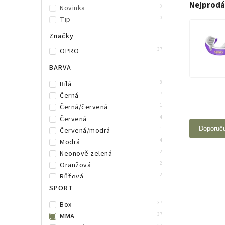
Nejprodá
0
Novinka
0
Tip
Značky
37
OPRO
BARVA
8
Bílá
7
Černá
1
Černá/červená
4
Červená
Doporuč
1
Červená/modrá
4
Modrá
2
Neonově zelená
2
Oranžová
2
Růžová
2
SPORT
Zelená
2
Žlutá
37
Box
1
Čirá
37
MMA
1
růžová/zelená