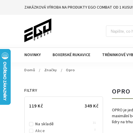
ZAKÁZKOVÁ VÝROBA NA PRODUKTY EGO COMBAT OD 1 KUSU!
NOVINKY
BOXERSKÉ RUKAVICE
TRÉNINKOVÉ VYB
Domů
/
Značky
/
Opro
OPRO
FILTRY
119
Kč
349
Kč
OPRO je jed
maximální b
lídry na tr
31
Na skladě
0
Akce