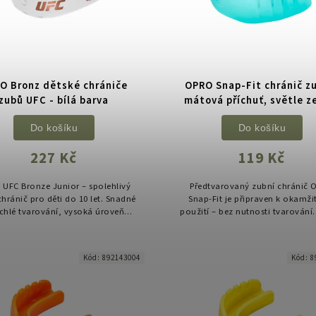
O Bronz dětské chrániče
OPRO Snap-Fit chránič z
zubů UFC - bílá barva
mátová příchuť, světle z
Do košíku
Do košíku
227 Kč
119 Kč
UFC Bronze Junior – spolehlivý
Předtvarovaný zubní chránič 
chránič pro děti do 10 let. Snadné
Snap-Fit je připraven k okamž
ychlé tvarování, vysoká úroveň
použití – bez nutnosti tvarování.
hrany a komfortní používání.
spolehlivou ochranu pro vše
kontaktní sporty a je ideální ja
Kód:
892143004
Kód:
8