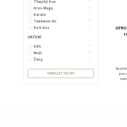
37
Thajský box
17
Krav-Maga
17
Karate
17
Taekwon-do
37
Kick box
OPRO 
z
URČENÍ
22
Děti
17
Muži
17
Ženy
Rychlé
VYMAZAT FILTRY
pro 
nut
Brace