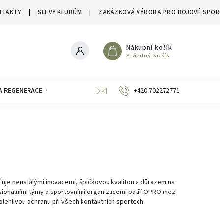
NTAKTY
SLEVY KLUBŮM
ZAKÁZKOVÁ VÝROBA PRO BOJOVÉ SPOR
Nákupní košík
Prázdný košík
A REGENERACE
ZNAČKY
SLEVY A VÝPRODEJE
+420 702272771
uje neustálými inovacemi, špičkovou kvalitou a důrazem na
ionálními týmy a sportovními organizacemi patří OPRO mezi
polehlivou ochranu při všech kontaktních sportech.