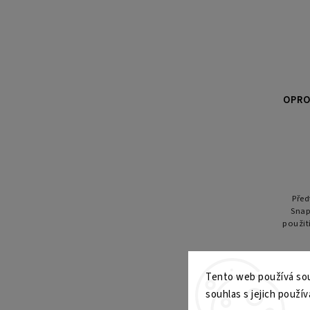
OPRO
Před
Snap
použit
spo
kont
Tento web používá sou
souhlas s jejich použív