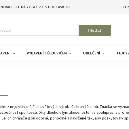
 NEVÁHEJTE NÁS OSLOVIT S POPTÁVKOU.
KO
Hledat
AVENÍ
VYBAVENÍ TĚLOCVIČEN
OBLEČENÍ
TEJPY 
ním z nejuznávanějších světových výrobců chráničů zubů. Značka se vyznač
ezpečnost sportovců. Díky dlouholetým zkušenostem a spolupráci s profes
hu. Jejich chrániče jsou odolné, pohodlné a navržené tak, aby poskytovaly s