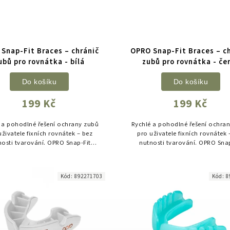
Snap-Fit Braces – chránič
OPRO Snap-Fit Braces – c
ubů pro rovnátka - bílá
zubů pro rovnátka - če
Do košíku
Do košíku
199 Kč
199 Kč
 a pohodlné řešení ochrany zubů
Rychlé a pohodlné řešení ochra
uživatele fixních rovnátek – bez
pro uživatele fixních rovnátek 
nosti tvarování. OPRO Snap-Fit
nutnosti tvarování. OPRO Snap
s je ideální volbou pro trénink i
Braces je ideální volbou pro tré
soutěž.
soutěž.
Kód:
892271703
Kód:
8