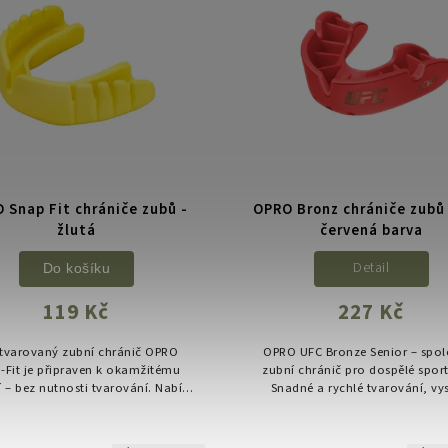
 Snap Fit chrániče zubů -
OPRO Bronz chrániče zubů
žlutá
červená barva
Detail
Do košíku
119 Kč
227 Kč
tvarovaný zubní chránič OPRO
OPRO UFC Bronze Senior – spol
-Fit je připraven k okamžitému
zubní chránič pro dospělé spor
í – bez nutnosti tvarování. Nabízí
Snadné a rychlé tvarování, vy
lehlivou ochranu pro všechny
úroveň ochrany a komfortní pou
aktní sporty a je ideální jako...