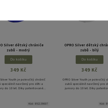
O Silver dětský chrániče
OPRO Silver dětský chrá
zubů - modrý
zubů - bílý
Do košíku
Do košíku
349 Kč
349 Kč
ilver Youth je pokročilý chránič
OPRO Silver Youth je pokročilý 
 speciálně navržený pro děti a
zubů speciálně navržený pro d
ory do 10 let. Díky patentované
juniory do 10 let. Díky patent
nologii „fin“ žeber se dokonale
technologii „fin“ žeber se dok
vytvaruje podle chrupu a...
vytvaruje podle chrupu a..
Kód:
892139007
Kód:
8