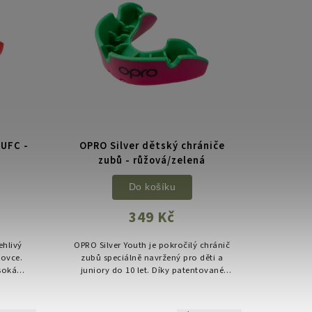
 UFC -
OPRO Silver dětský chrániče
zubů - růžová/zelená
Do košíku
349 Kč
ehlivý
OPRO Silver Youth je pokročilý chránič
tovce.
zubů speciálně navržený pro děti a
soká
juniory do 10 let. Díky patentované
žívání.
technologii „fin“ žeber se dokonale
vytvaruje podle chrupu a...