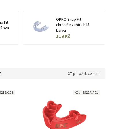
OPRO Snap Fit
p Fit
chrániče zubů - bílá
růžová
barva
119 Kč
37
položek celkem
ě
92139102
Kód:
892271701