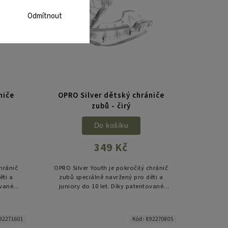
Odmítnout
niče
OPRO Silver dětský chrániče
zubů - čirý
Do košíku
349 Kč
chránič
OPRO Silver Youth je pokročilý chránič
ěti a
zubů speciálně navržený pro děti a
ované
juniory do 10 let. Díky patentované
onale
technologii „fin“ žeber se dokonale
.
vytvaruje podle chrupu a...
92271601
Kód:
892270805