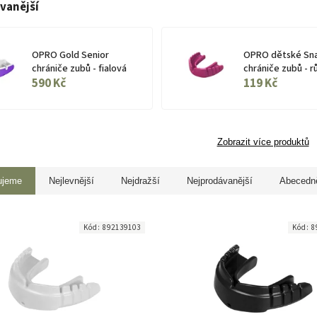
vanější
OPRO Gold Senior
OPRO dětské Sna
chrániče zubů - fialová
chrániče zubů - 
590 Kč
119 Kč
Zobrazit více produktů
ujeme
Nejlevnější
Nejdražší
Nejprodávanější
Abecedn
Kód:
892139103
Kód:
8