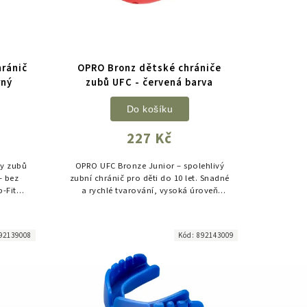
hránič
OPRO Bronz dětské chrániče
rný
zubů UFC - červená barva
Do košíku
227 Kč
ny zubů
OPRO UFC Bronze Junior – spolehlivý
– bez
zubní chránič pro děti do 10 let. Snadné
-Fit
a rychlé tvarování, vysoká úroveň
nink i
ochrany a komfortní používání.
92139008
Kód:
892143009