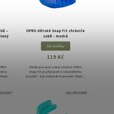
ubů –
OPRO dětské Snap Fit chrániče
elený
zubů - modrá
Do košíku
119 Kč
OPRO
Předtvarovaný zubní chránič OPRO
itému
Snap-Fit je připraven k okamžitému
 Nabízí
použití – bez nutnosti tvarování. Nabízí
chny
spolehlivou ochranu pro všechny
ko...
kontaktní sporty a je ideální jako...
92143007
Kód:
892143008