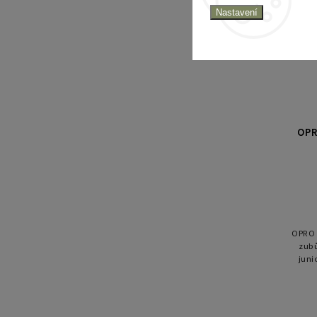
Nastavení
OPR
OPRO S
zubů
juni
tech