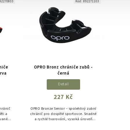
92270803
Kód:
892271103
niče
OPRO Bronz chrániče zubů -
arva
černá
Detail
227 Kč
chránič
OPRO Bronze Senior – spolehlivý zubní
ěti a
chránič pro dospělé sportovce. Snadné
ované
a rychlé tvarování, vysoká úroveň
onale
ochrany a komfortní používání.
.