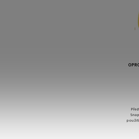
OPRO
Před
Snap
použit
spo
kont