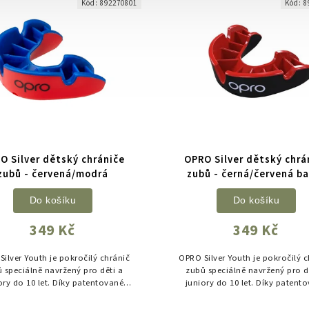
Kód:
892270801
Kód:
8
O Silver dětský chrániče
OPRO Silver dětský chrá
zubů - červená/modrá
zubů - černá/červená b
Do košíku
Do košíku
349 Kč
349 Kč
ilver Youth je pokročilý chránič
OPRO Silver Youth je pokročilý 
 speciálně navržený pro děti a
zubů speciálně navržený pro d
ory do 10 let. Díky patentované
juniory do 10 let. Díky patent
nologii „fin“ žeber se dokonale
technologii „fin“ žeber se dok
vytvaruje podle chrupu a...
vytvaruje podle chrupu a..