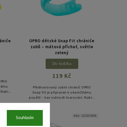
ániče
OPRO dětské Snap Fit chrániče
zubů – mátová příchuť, světle
zelený
Do košíku
119 Kč
OPRO
itému
Předtvarovaný zubní chránič OPRO
 Nabízí
Snap-Fit je připraven k okamžitému
chny
použití – bez nutnosti tvarování. Nabízí
ko...
spolehlivou ochranu pro všechny
kontaktní sporty a je ideální jako...
92270806
Kód:
102503006
Souhlasím