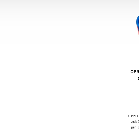
OPR
OPRO S
zubů
juni
tech