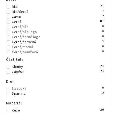
0
Phoenix
21
Bílá
2
Rival
3
Bílá/černá
0
SMAI
2
Camo
3
Top King Boxing
81
Černá
30
TWINS
0
Černá/bílá
23
Venum
0
Černá/bílé logo
0
Černá/černé logo
3
Černá/červená
0
Černá/modrá
0
Černá/oranžová
0
Černá/šedá
Část těla
1
Černá/zelená
24
Klouby
3
Černá/zlatá
24
Zápěstí
1
Černá/žlutá
30
Červená
Druh
3
Červená/modrá
1
Fialová
0
Elastická
2
Khaki
2
Sparring
25
Modrá
7
Neonově zelená
Materiál
5
Neonově žlutá
20
Kůže
14
Oranžová