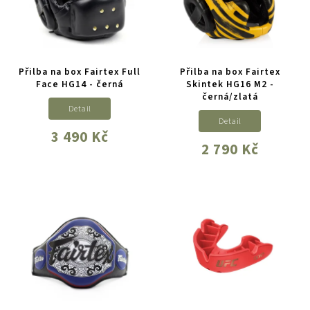
Přilba na box Fairtex Full
Přilba na box Fairtex
Face HG14 - černá
Skintek HG16 M2 -
černá/zlatá
Detail
Detail
3 490 Kč
2 790 Kč