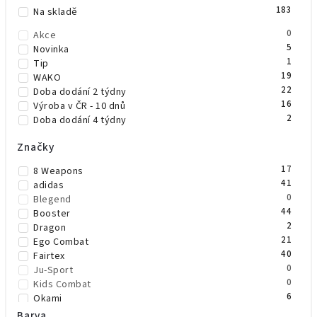
183
Abecedně
Na skladě
0
Akce
5
Novinka
1
Tip
19
WAKO
22
Doba dodání 2 týdny
16
Výroba v ČR - 10 dnů
2
Doba dodání 4 týdny
Značky
17
8 Weapons
41
adidas
0
Blegend
44
Booster
2
Dragon
21
Ego Combat
40
Fairtex
0
Ju-Sport
0
Kids Combat
6
Okami
17
OPRO
Barva