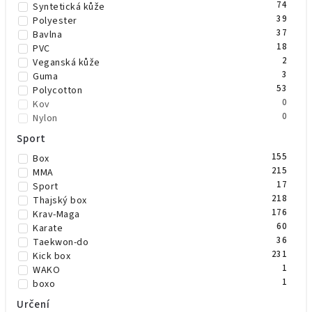
74
Syntetická kůže
10
Růžová
39
Polyester
8
Šedá
37
Bavlna
0
Trikolora
18
PVC
11
Zelená
2
Veganská kůže
1
Zelená/černá
3
Guma
2
Zlatá
53
Polycotton
8
Žlutá
0
Kov
0
Maskáč
0
Nylon
2
Béžová
0
Slitina kovu
1
Sport
Vínová
5
Neopren
0
Žlutá/černá
155
Box
0
Gel
1
Mint
215
MMA
1
Olivově zelená
17
Sport
0
Čirá
218
Thajský box
0
růžová/zelená
176
Krav-Maga
60
Karate
36
Taekwon-do
231
Kick box
1
WAKO
1
boxo
1
Thaj
Určení
1