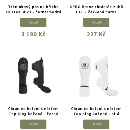
Tréninkový pás na břicho
OPRO Bronz chrániče zubů
Fairtex BPV3 - černá/modrá
UFC - červená barva
Detail
Detail
3 190 Kč
227 Kč
Chrániče holení s nártem
Chrániče holení s nártem
Top King kožené - černá
Top King kožené - bílá
Detail
Detail