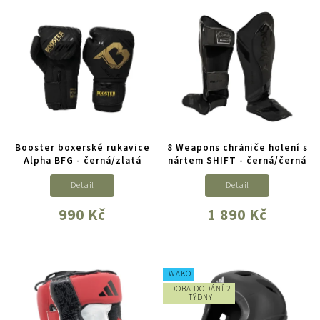
Booster boxerské rukavice
8 Weapons chrániče holení s
Alpha BFG - černá/zlatá
nártem SHIFT - černá/černá
Detail
Detail
990 Kč
1 890 Kč
WAKO
DOBA DODÁNÍ 2
TÝDNY