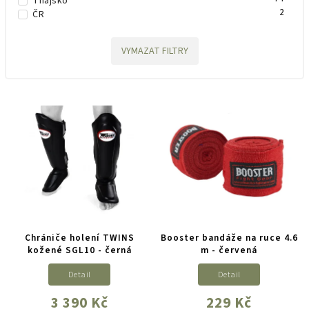
Thajsko
2
ČR
VYMAZAT FILTRY
Chrániče holení TWINS
Booster bandáže na ruce 4.6
kožené SGL10 - černá
m - červená
Detail
Detail
3 390 Kč
229 Kč