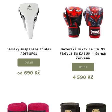
Dámský suspenzor adidas
Boxerské rukavice TWINS
ADITGF01
FBGVL3-58 KABUKI - černá/
červená
Detail
Detail
690 Kč
od
4 590 Kč