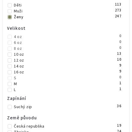
Fitness
113
Děti
273
Muži
247
Ženy
Velikost
0
4 oz
0
6 oz
0
8 oz
13
10 oz
10
12 oz
9
14 oz
9
16 oz
0
S
1
M
1
L
0
L/XL
Zapínání
1
XL
36
Suchý zip
0
2 metry
Země původu
19
Česká republika
74