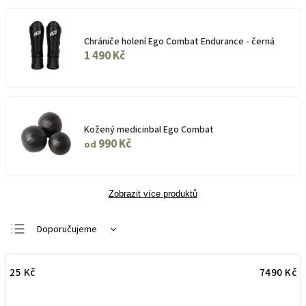
Chrániče holení Ego Combat Endurance - černá
1 490 Kč
Kožený medicinbal Ego Combat
990 Kč
od
Zobrazit více produktů
Doporučujeme
Nejlevnější
25
Kč
7490
Kč
Nejdražší
Nejprodávanější