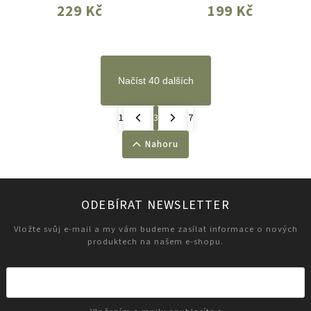
229 Kč
199 Kč
Načíst 40 dalších
1
3
7
Nahoru
ODEBÍRAT NEWSLETTER
Vložte svůj e-mail a my vám budeme zasílat informace o nových
produktech na našem e-shopu.